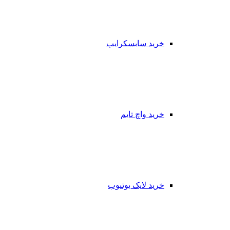
خرید سابسکرایب
خرید واچ تایم
خرید لایک یوتیوب