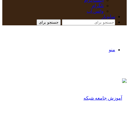
اینستاگرام
تلگرام
واتس آپ
سایدبار
جستجو برای
منو