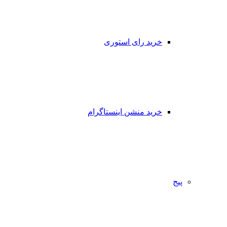
خرید رای استوری
خرید منشن اینستاگرام
پیج