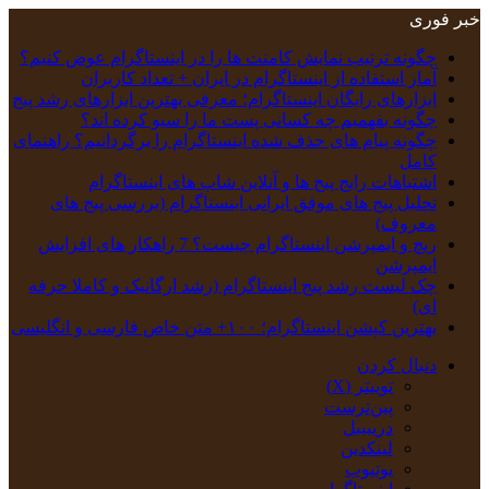
خبر فوری
چگونه ترتیب نمایش کامنت‌ ها را در اینستاگرام عوض کنیم؟
آمار استفاده از اینستاگرام در ایران + تعداد کاربران
ابزارهای رایگان اینستاگرام؛ معرفی بهترین ابزارهای رشد پیج
چگونه بفهمیم چه کسانی پست ما را سیو کرده اند؟
چگونه پیام‌ های حذف‌ شده اینستاگرام را برگردانیم؟ راهنمای
کامل
اشتباهات رایج پیج ها و آنلاین شاپ های اینستاگرام
تحلیل پیج‌ های موفق ایرانی اینستاگرام (بررسی پیج های
معروف)
ریچ و ایمپرشن اینستاگرام چیست؟ 7 راهکار های افزایش
ایمپرشن
چک‌ لیست رشد پیج اینستاگرام (رشد ارگانیک و کاملا حرفه
ای)
بهترین کپشن‌ اینستاگرام؛ ۱۰۰+ متن خاص فارسی و انگلیسی
دنبال کردن
توییتر (X)
‫پین‌ترست
دریبببل
لینکدین
یوتیوب