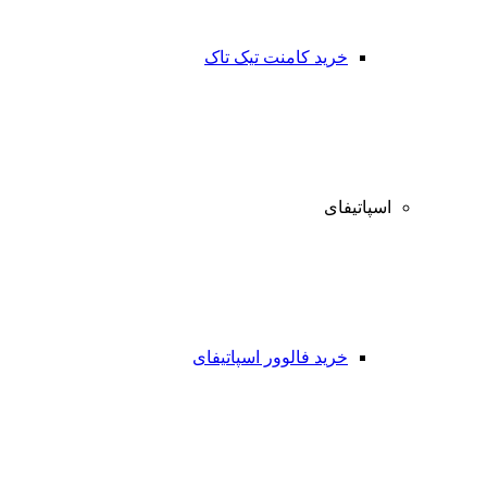
خرید کامنت تیک تاک
اسپاتیفای
خرید فالوور اسپاتیفای