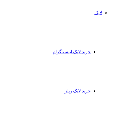
لایک
خرید لایک اینستاگرام
خرید لایک ریلز