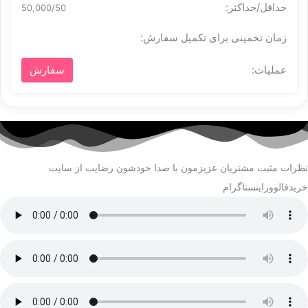
50,000/50
سفارش
نظرات مثبت مشتریان عزیزمون با صدا خودشون رضایت از سایت
خریدفالووراینستاگرام