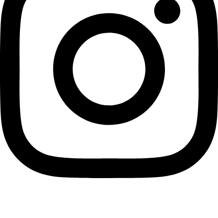
خرید ویو لایو اینستاگرام + 40% هدیه