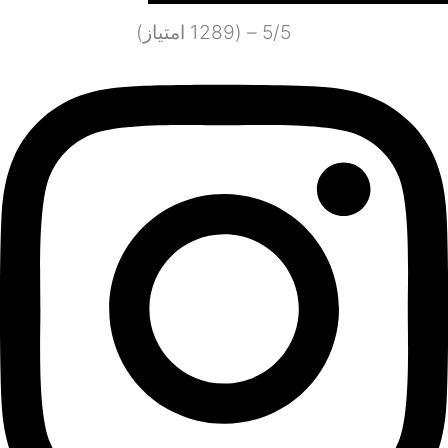
5/5 – (1289 امتیاز)