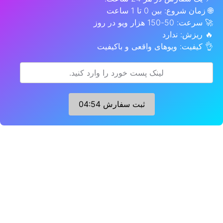
🌐 زمان شروع: بین 0 تا 1 ساعت
🚀 سرعت: 50-150 هزار ویو در روز
🔥 ریزش: ندارد
👌 کیفیت: ویوهای واقعی و باکیفیت
ثبت سفارش
04:53