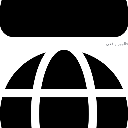
فالوور واقعی