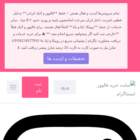
تمام سرویس‌ها آپدیت و فعال هستن ✅ فقط **فالوور و لایک ایرانی** به‌دلیل
قطعی اینترنت داخل ایران سرعت انجامشون پایینه و روزی حدود ۲ کا میاد . سایر
خدمات، از جمله **روبیکا، ایتا و بله** کاملاً فعال هستند. برای فالوور و لایک فعلاً
**خارجی ثبت کنید اگر میخواهید سریع انجام بشه ** ⚠️ برای خرید خدمات و
دریافت مشاوره: تلگرام | پشتیبانی سریع در روبیکا و ایتا 📞 09214577931💚با
شارژ پنل به صورت کارت به کارت 20 درصد شارژ بیشتر دریافت کنید،🌷
تخفیفات و اپدیت ها
ثبت
ورود
نام