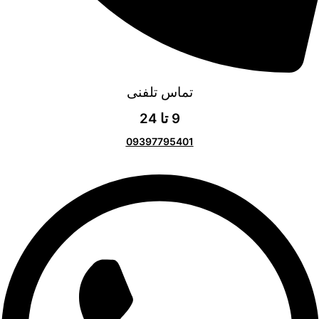
تماس تلفنی
9 تا 24
09397795401