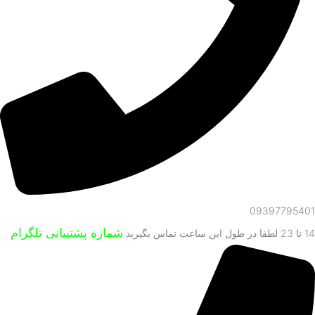
09397795401
شماره پشتیبانی تلگرام
14 تا 23 لطفا در طول این ساعت تماس بگیرید