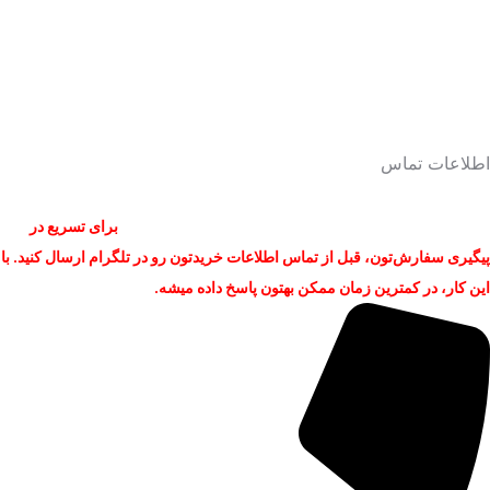
چگونه احراز هویت کنیم؟
نماد اعتماد و رضایت مشتریان
قوانین و مقررات
دریافت API
وبلاگ
اطلاعات تماس
پشتیبانی ۲۴ ساعته سایت خرید فالوور اینستاگرام از طریق تماس تلفنی،
تلگرام، واتساپ، ایمیل پاسخگو نیازهای شما عزیزان است.
برای تسریع در
پیگیری سفارش‌تون، قبل از تماس اطلاعات خریدتون رو در تلگرام ارسال کنید. با
این کار، در کمترین زمان ممکن بهتون پاسخ داده میشه.