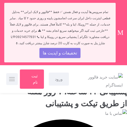
تمام سرویس‌ها آپدیت و فعال هستن ✅ فقط **فالوور و لایک ایرانی** به‌دلیل
قطعی اینترنت داخل ایران سرعت انجامشون پایینه و روزی حدود ۲ کا میاد . سایر
خدمات، از جمله **روبیکا، ایتا و بله** کاملاً فعال هستند. برای فالوور و لایک فعلاً
**خارجی ثبت کنید اگر میخواهید سریع انجام بشه ** ⚠️ برای خرید خدمات و
دریافت مشاوره: تلگرام | پشتیبانی سریع در روبیکا و ایتا 📞 09214577931💚با
شارژ پنل به صورت کارت به کارت 20 درصد شارژ بیشتر دریافت کنید،🌷
تخفیفات و اپدیت ها
ثبت
ورود
نام
پشتیبانی ۲۴ ساعته، ۷ روز هفته
از طریق تیکت و پشتیبانی