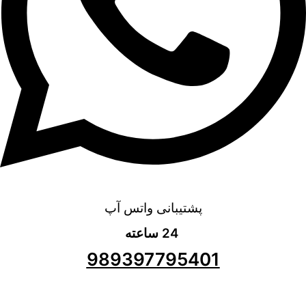
پشتیبانی واتس آپ
24 ساعته
989397795401