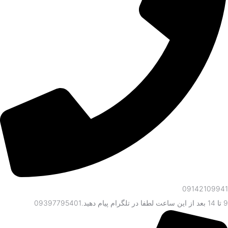
09142109941
9 تا 14 بعد از این ساعت لطفا در تلگرام پیام دهید.09397795401