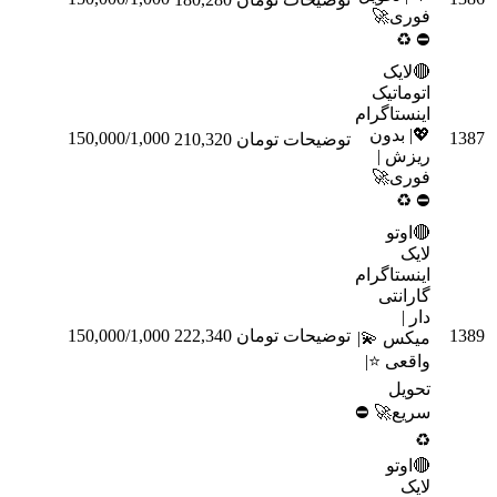
فوری🚀
♻
⛔
🔴لایک
اتوماتیک
اینستاگرام
💖| بدون
150,000/1,000
توضیحات
تومان 210,320
سفارش
ریزش |
فوری🚀
♻
⛔
🔴اوتو
لایک
اینستاگرام
گارانتی
دار |
توضیحات
تومان 222,340
150,000/1,000
سفارش
میکس 💫|
واقعی ⭐️|
تحویل
سریع🚀 ⛔
♻
🔴اوتو
لایک