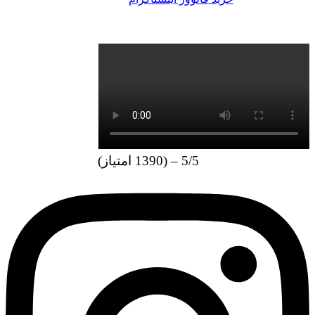
را با تضمین بالا به شما عزیزان ارائه می دهد.بنابراین در
د آن درنگ نکنید و این فرصت طلایی را از دست ندهید.
5/5 – (1390 امتیاز)