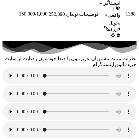
اینستاگرام
💖 |
150,000/1,000
توضیحات
تومان 252,390
سفارش
واقعی⭐️|
تحویل
فوری🚀
♻
⛔
ثبت مشتریان عزیزمون با صدا خودشون رضایت از سایت
وراینستاگرام