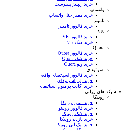
خرید ریپینز پینترست
واتساپ
خرید ممبر چنل واتساپ
تامبلر
خرید فالوور تامبلر
VK
خرید فالوور VK
خرید لایک VK
Quora
خرید فالوور Quora
خرید لایک Quora
خرید ویو Quora
اسپاتیفای
خرید فالوور اسپاتیفای واقعی
خرید پلی اسپاتیفای
خرید اکانت پرمیوم اسپاتیفای
که های ایرانی
روبیکا
خرید ممبر روبیکا
خرید فالوور روبینو
خرید لایک روبیکا
خرید بازدید روبیکا
خرید تیک آبی روبیکا