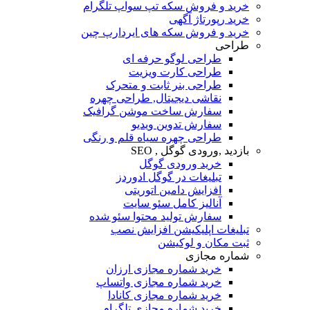
خرید و فروش سکه تپ سواپ تلگرام
خرید رپورتاژ آگهی
خرید و فروش سکه های ایردارپ چین
طراحی
طراحی لوگو حرفه ای
طراحی کارت ویزیت
طراحی بنر ثابت و متحرک
نقاشی دیجیتال, طراحی چهره
سفارش ساخت موشن گرافیک
سفارش تدوین ویدیو
طراحی چهره سیاه قلم و رنگی
بازدید ,ورودی گوگل , SEO
خرید ورودی گوگل
تبلیغات در گوگل ادوردز
افزایش دامین اتوریتی
آنالیز کامل سئو سایت
سفارش تولید محتوا سئو شده
تبلیغات اپلیکیشن افزایش نصب
ثبت مکان و لوکیشن
شماره مجازی
خرید شماره مجازی ارزان
خرید شماره مجازی واتساپ
خرید شماره مجازی کانادا
خرید شماره مجازی تلگرام