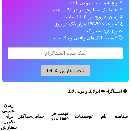
ج شما باید عمومی باشد.
 یک سفارش در هر 24 ساعت .
 شروع: بین 0 تا 1 ساعت
15 هزار لایک در روز
یزش: بسیار کم
فیت: لایک‌های واقعی و باکیفیت
ثبت سفارش
04:52
رام ❤️ اتو لایک و مولتی لایک
زمان
تخمینی
قیمت هر
نام
توضیحات
حداقل/حداکثر
برای
عملیات
1000 عدد
تکمیل
سفارش