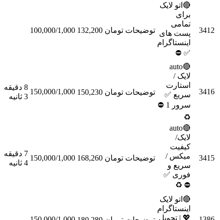
🔴اتو لایک
برای
تمامی
توضیحات
تومان 132,200
100,000/1,000
سفارش
پست های
اینستاگرام
✅ ⛔
🔴auto
لایک /
استارت
8 دقیقه
150,000/1,000
توضیحات
تومان 150,230
سفارش
سریع ✅
3 ثانیه
سرور 1 ⛔
♻
🔴auto
لایک/
کیفیت
7 دقیقه
میکس /
توضیحات
تومان 168,260
150,000/1,000
سفارش
4 ثانیه
سریع و
فوری ✅
♻
⛔
🔴اتو لایک
اینستاگرام
💖 | تحویل
150,000/1,000
توضیحات
تومان 180,280
سفارش