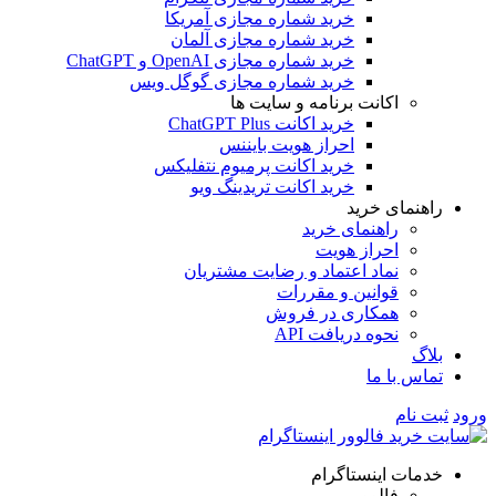
خرید شماره مجازی آمریکا
خرید شماره مجازی آلمان
خرید شماره مجازی OpenAI و ChatGPT
خرید شماره مجازی گوگل ویس
اکانت برنامه و سایت ها
خرید اکانت ChatGPT Plus
احراز هویت بایننس
خرید اکانت پرمیوم نتفلیکس
خرید اکانت تریدینگ ویو
هنمای خرید
راهنمای خرید
احراز هویت
نماد اعتماد و رضایت مشتریان
قوانین و مقررات
همکاری در فروش
نحوه دریافت API
اگ
اس با ما
 نام
مات اینستاگرام
فالوور