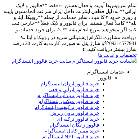
ویس‌ها آپدیت و فعال هستن ✅ فقط **فالوور و لایک
 به‌دلیل قطعی اینترنت داخل ایران سرعت انجامشون پایینه
و روزی حدود ۲ کا میاد . سایر خدمات، از جمله **روبیکا، ایتا و
ملاً فعال هستند. برای فالوور و لایک فعلاً **خارجی ثبت
 میخواهید سریع انجام بشه ** ⚠️ برای خرید خدمات و
شاوره: تلگرام | پشتیبانی سریع در روبیکا و ایتا 📞
09214577931💚با شارژ پنل به صورت کارت به کارت 20 درصد
تر دریافت کنید،🌷
و اپدیت ها
سایت خرید فالوور اینستاگرام
مات اینستاگرام
فالوور
خرید فالوور ارزان اینستاگرام
خرید فالوور ایرانی واقعی
خرید فالوور پاپ آپ اینستاگرام
خرید فالوور میکس اینستاگرام
خرید فالوور با کیفیت اینستاگرام
خرید فالوور بدون ریزش
خرید فالوور ترکیه ای
فالوور رایگان اینستاگرام
خرید ممبر کانال اینستاگرام
خرید فالوور NFT اینستاگرام