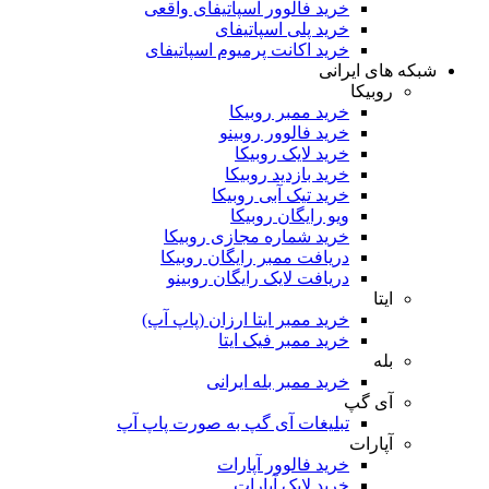
خرید فالوور اسپاتیفای واقعی
خرید پلی اسپاتیفای
خرید اکانت پرمیوم اسپاتیفای
که های ایرانی
روبیکا
خرید ممبر روبیکا
خرید فالوور روبینو
خرید لایک روبیکا
خرید بازدید روبیکا
خرید تیک آبی روبیکا
ویو رایگان روبیکا
خرید شماره مجازی روبیکا
دریافت ممبر رایگان روبیکا
دریافت لایک رایگان روبینو
ایتا
خرید ممبر ایتا ارزان (پاپ آپ)
خرید ممبر فیک ایتا
بله
خرید ممبر بله ایرانی
آی گپ
تبلیغات آی گپ به صورت پاپ آپ
آپارات
خرید فالوور آپارات
خرید لایک آپارات