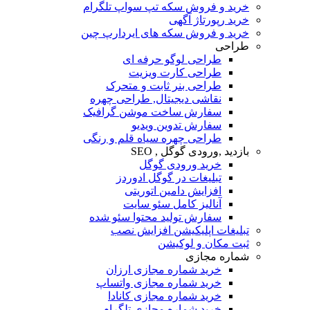
خرید و فروش سکه تپ سواپ تلگرام
خرید رپورتاژ آگهی
خرید و فروش سکه های ایردارپ چین
طراحی
طراحی لوگو حرفه ای
طراحی کارت ویزیت
طراحی بنر ثابت و متحرک
نقاشی دیجیتال, طراحی چهره
سفارش ساخت موشن گرافیک
سفارش تدوین ویدیو
طراحی چهره سیاه قلم و رنگی
بازدید ,ورودی گوگل , SEO
خرید ورودی گوگل
تبلیغات در گوگل ادوردز
افزایش دامین اتوریتی
آنالیز کامل سئو سایت
سفارش تولید محتوا سئو شده
تبلیغات اپلیکیشن افزایش نصب
ثبت مکان و لوکیشن
شماره مجازی
خرید شماره مجازی ارزان
خرید شماره مجازی واتساپ
خرید شماره مجازی کانادا
خرید شماره مجازی تلگرام