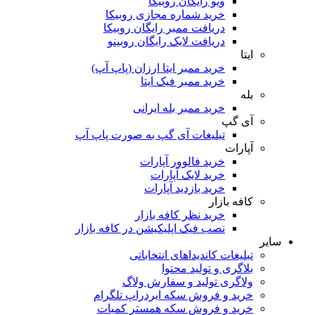
ویو رایگان روبیکا
خرید شماره مجازی روبیکا
دریافت ممبر رایگان روبیکا
دریافت لایک رایگان روبینو
ایتا
خرید ممبر ایتا ارزان (پاپ آپ)
خرید ممبر فیک ایتا
بله
خرید ممبر بله ایرانی
آی گپ
تبلیغات آی گپ به صورت پاپ آپ
آپارات
خرید فالوور آپارات
خرید لایک آپارات
خرید بازدید آپارات
کافه بازار
خرید نظر کافه بازار
نصب فیک اپلیکیشن در کافه بازار
یر
تبلیغات کاندیداهای انتخاباتی
بلاگری و تولید محتوا
ولاگری تولید و سفارش ولاگ
خرید و فروش سکه ایردراپ تلگرام
خرید و فروش سکه همستر کمبات