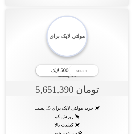
مولتی لایک برای
15 پست
تومان 5,651,390
💓 خرید مولتی لایک برای 15 پست
💓 ریزش کم
💓 کیفیت بالا
💎 سرعت خوب