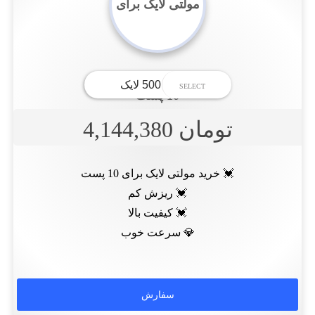
مولتی لایک برای
10 پست
تومان 4,144,380
💓 خرید مولتی لایک برای 10 پست
💓 ریزش کم
💓 کیفیت بالا
💎 سرعت خوب