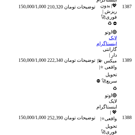
💖| بدون
150,000/1,000
توضیحات
تومان 210,320
سفارش
ریزش |
فوری🚀
♻
⛔
🔴اوتو
لایک
اینستاگرام
گارانتی
دار |
توضیحات
تومان 222,340
150,000/1,000
سفارش
میکس 💫|
واقعی ⭐️|
تحویل
سریع🚀 ⛔
♻
🔴اوتو
لایک
اینستاگرام
💖 |
150,000/1,000
توضیحات
تومان 252,390
سفارش
واقعی⭐️|
تحویل
فوری🚀