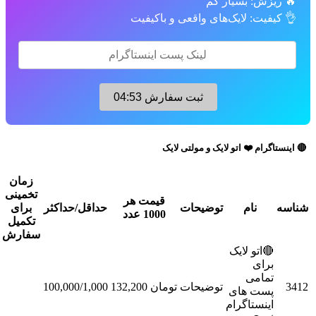
یزش: بسیار کم
فیت: لایک‌های واقعی و باکیفیت
ثبت سفارش
04:52
رام ❤️ اتو لایک و مولتی لایک
زمان
تخمینی
قیمت هر
نام
توضیحات
حداقل/حداکثر
برای
عملیات
1000 عدد
تکمیل
سفارش
🔴اتو لایک
برای
تمامی
توضیحات
تومان 132,200
100,000/1,000
سفارش
پست های
اینستاگرام