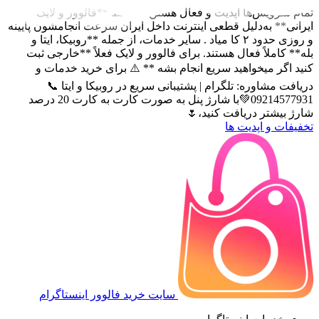
ویس‌ها آپدیت و فعال هستن ✅ فقط **فالوور و لایک
 به‌دلیل قطعی اینترنت داخل ایران سرعت انجامشون پایینه
و روزی حدود ۲ کا میاد . سایر خدمات، از جمله **روبیکا، ایتا و
ملاً فعال هستند. برای فالوور و لایک فعلاً **خارجی ثبت
 میخواهید سریع انجام بشه ** ⚠️ برای خرید خدمات و
شاوره: تلگرام | پشتیبانی سریع در روبیکا و ایتا 📞
09214577931💚با شارژ پنل به صورت کارت به کارت 20 درصد
تر دریافت کنید،🌷
و اپدیت ها
سایت خرید فالوور اینستاگرام