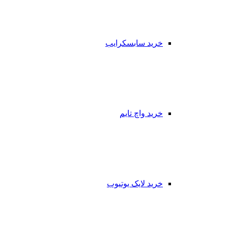
خرید سابسکرایب
خرید واچ تایم
خرید لایک یوتیوب