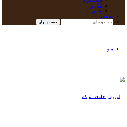
اینستاگرام
تلگرام
واتس آپ
سایدبار
جستجو برای
منو