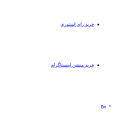
خرید رای استوری
خرید منشن اینستاگرام
پیج