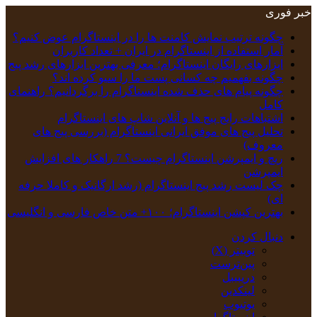
خبر فوری
چگونه ترتیب نمایش کامنت‌ ها را در اینستاگرام عوض کنیم؟
آمار استفاده از اینستاگرام در ایران + تعداد کاربران
ابزارهای رایگان اینستاگرام؛ معرفی بهترین ابزارهای رشد پیج
چگونه بفهمیم چه کسانی پست ما را سیو کرده اند؟
چگونه پیام‌ های حذف‌ شده اینستاگرام را برگردانیم؟ راهنمای
کامل
اشتباهات رایج پیج ها و آنلاین شاپ های اینستاگرام
تحلیل پیج‌ های موفق ایرانی اینستاگرام (بررسی پیج های
معروف)
ریچ و ایمپرشن اینستاگرام چیست؟ 7 راهکار های افزایش
ایمپرشن
چک‌ لیست رشد پیج اینستاگرام (رشد ارگانیک و کاملا حرفه
ای)
بهترین کپشن‌ اینستاگرام؛ ۱۰۰+ متن خاص فارسی و انگلیسی
دنبال کردن
توییتر (X)
‫پین‌ترست
دریبببل
لینکدین
یوتیوب