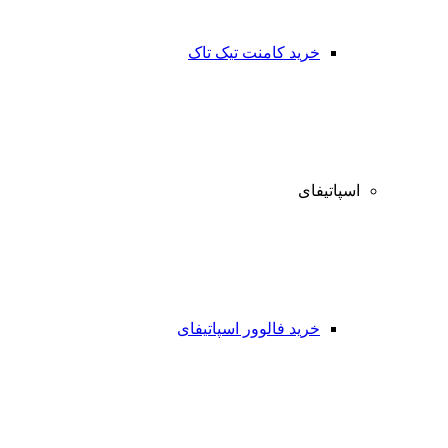
خرید کامنت تیک تاک
اسپاتیفای
خرید فالوور اسپاتیفای