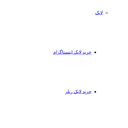
لایک
خرید لایک اینستاگرام
خرید لایک ریلز