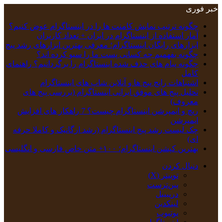
خبر فوری
چگونه ترتیب نمایش کامنت‌ ها را در اینستاگرام عوض کنیم؟
آمار استفاده از اینستاگرام در ایران + تعداد کاربران
ابزارهای رایگان اینستاگرام؛ معرفی بهترین ابزارهای رشد پیج
چگونه بفهمیم چه کسانی پست ما را سیو کرده اند؟
چگونه پیام‌ های حذف‌ شده اینستاگرام را برگردانیم؟ راهنمای
کامل
اشتباهات رایج پیج ها و آنلاین شاپ های اینستاگرام
تحلیل پیج‌ های موفق ایرانی اینستاگرام (بررسی پیج های
معروف)
ریچ و ایمپرشن اینستاگرام چیست؟ 7 راهکار های افزایش
ایمپرشن
چک‌ لیست رشد پیج اینستاگرام (رشد ارگانیک و کاملا حرفه
ای)
بهترین کپشن‌ اینستاگرام؛ ۱۰۰+ متن خاص فارسی و انگلیسی
دنبال کردن
توییتر (X)
‫پین‌ترست
دریبببل
لینکدین
یوتیوب