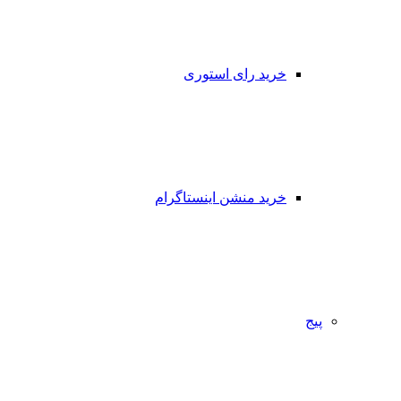
خرید رای استوری
خرید منشن اینستاگرام
پیج