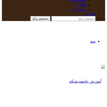
اینستاگرام
تلگرام
واتس آپ
سایدبار
جستجو برای
منو