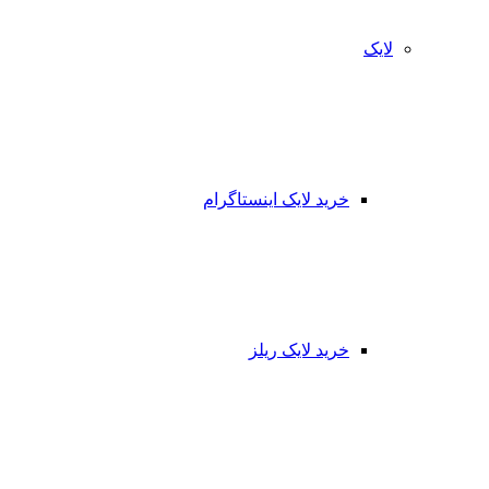
لایک
خرید لایک اینستاگرام
خرید لایک ریلز