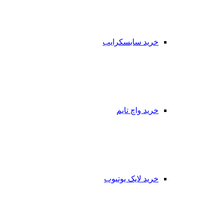
خرید سابسکرایب
خرید واچ تایم
خرید لایک یوتیوب