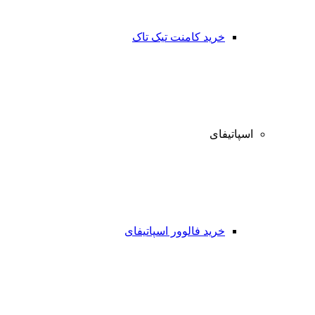
خرید کامنت تیک تاک
اسپاتیفای
خرید فالوور اسپاتیفای