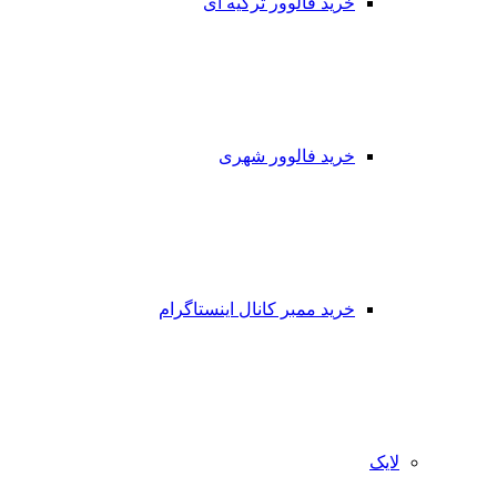
خرید فالوور ترکیه ای
خرید فالوور شهری
خرید ممبر کانال اینستاگرام
لایک