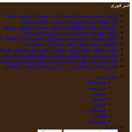
خبر فوری
چگونه ترتیب نمایش کامنت‌ ها را در اینستاگرام عوض کنیم؟
آمار استفاده از اینستاگرام در ایران + تعداد کاربران
ابزارهای رایگان اینستاگرام؛ معرفی بهترین ابزارهای رشد پیج
چگونه بفهمیم چه کسانی پست ما را سیو کرده اند؟
چگونه پیام‌ های حذف‌ شده اینستاگرام را برگردانیم؟ راهنمای ک
اشتباهات رایج پیج ها و آنلاین شاپ های اینستاگرام
تحلیل پیج‌ های موفق ایرانی اینستاگرام (بررسی پیج های معروف
ریچ و ایمپرشن اینستاگرام چیست؟ 7 راهکار های افزایش ایمپرشن
چک‌ لیست رشد پیج اینستاگرام (رشد ارگانیک و کاملا حرفه ای)
بهترین کپشن‌ اینستاگرام؛ ۱۰۰+ متن خاص فارسی و انگلیسی
دنبال کردن
توییتر (X)
‫پین‌ترست
دریبببل
لینکدین
یوتیوب
اینستاگرام
تلگرام
واتس آپ
سایدبار