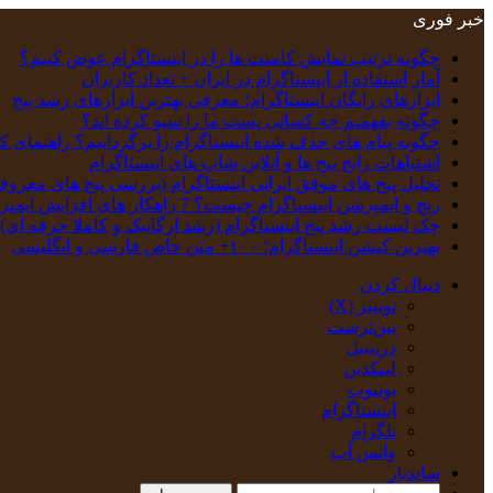
خبر فوری
چگونه ترتیب نمایش کامنت‌ ها را در اینستاگرام عوض کنیم؟
آمار استفاده از اینستاگرام در ایران + تعداد کاربران
ابزارهای رایگان اینستاگرام؛ معرفی بهترین ابزارهای رشد پیج
چگونه بفهمیم چه کسانی پست ما را سیو کرده اند؟
چگونه پیام‌ های حذف‌ شده اینستاگرام را برگردانیم؟ راهنمای ک
اشتباهات رایج پیج ها و آنلاین شاپ های اینستاگرام
تحلیل پیج‌ های موفق ایرانی اینستاگرام (بررسی پیج های معروف
ریچ و ایمپرشن اینستاگرام چیست؟ 7 راهکار های افزایش ایمپرشن
چک‌ لیست رشد پیج اینستاگرام (رشد ارگانیک و کاملا حرفه ای)
بهترین کپشن‌ اینستاگرام؛ ۱۰۰+ متن خاص فارسی و انگلیسی
دنبال کردن
توییتر (X)
‫پین‌ترست
دریبببل
لینکدین
یوتیوب
اینستاگرام
تلگرام
واتس آپ
سایدبار