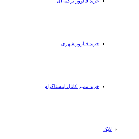
خرید فالوور ترکیه ای
خرید فالوور شهری
خرید ممبر کانال اینستاگرام
لایک