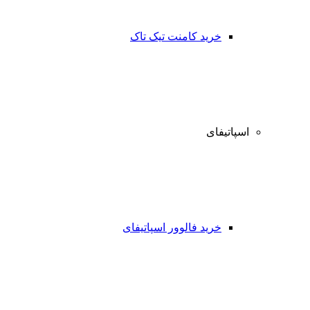
خرید کامنت تیک تاک
اسپاتیفای
خرید فالوور اسپاتیفای