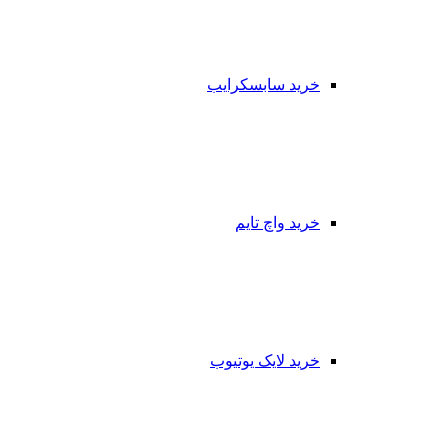
خرید سابسکرایب
خرید واچ تایم
خرید لایک یوتیوب