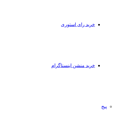
خرید رای استوری
خرید منشن اینستاگرام
پیج