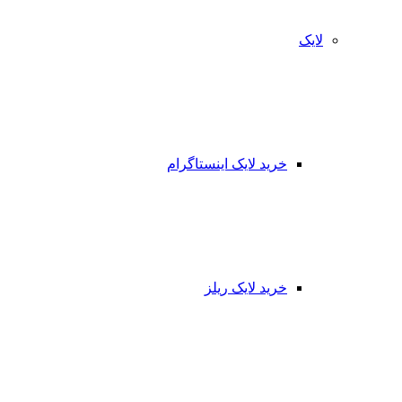
لایک
خرید لایک اینستاگرام
خرید لایک ریلز