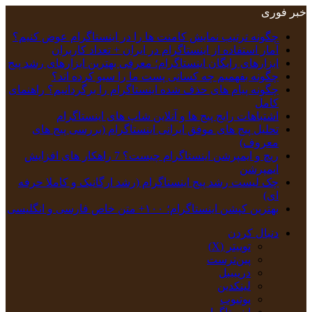
خبر فوری
چگونه ترتیب نمایش کامنت‌ ها را در اینستاگرام عوض کنیم؟
آمار استفاده از اینستاگرام در ایران + تعداد کاربران
ابزارهای رایگان اینستاگرام؛ معرفی بهترین ابزارهای رشد پیج
چگونه بفهمیم چه کسانی پست ما را سیو کرده اند؟
چگونه پیام‌ های حذف‌ شده اینستاگرام را برگردانیم؟ راهنمای
کامل
اشتباهات رایج پیج ها و آنلاین شاپ های اینستاگرام
تحلیل پیج‌ های موفق ایرانی اینستاگرام (بررسی پیج های
معروف)
ریچ و ایمپرشن اینستاگرام چیست؟ 7 راهکار های افزایش
ایمپرشن
چک‌ لیست رشد پیج اینستاگرام (رشد ارگانیک و کاملا حرفه
ای)
بهترین کپشن‌ اینستاگرام؛ ۱۰۰+ متن خاص فارسی و انگلیسی
دنبال کردن
توییتر (X)
‫پین‌ترست
دریبببل
لینکدین
یوتیوب