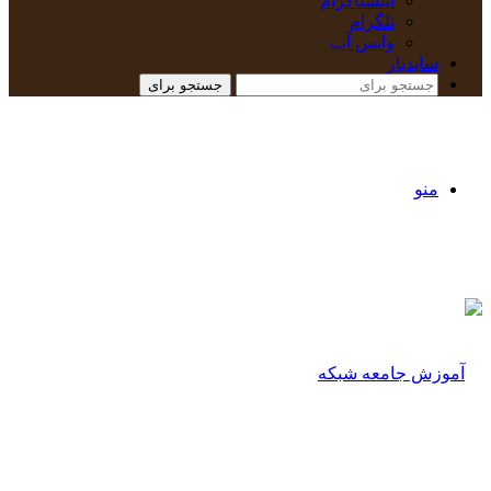
اینستاگرام
تلگرام
واتس آپ
سایدبار
جستجو برای
منو