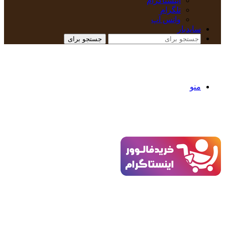
اینستاگرام
تلگرام
واتس آپ
سایدبار
جستجو برای
منو