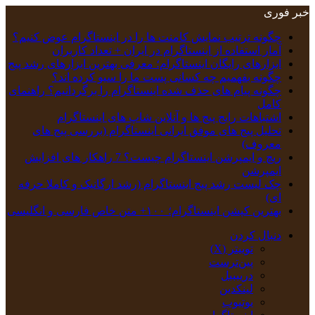
خبر فوری
چگونه ترتیب نمایش کامنت‌ ها را در اینستاگرام عوض کنیم؟
آمار استفاده از اینستاگرام در ایران + تعداد کاربران
ابزارهای رایگان اینستاگرام؛ معرفی بهترین ابزارهای رشد پیج
چگونه بفهمیم چه کسانی پست ما را سیو کرده اند؟
چگونه پیام‌ های حذف‌ شده اینستاگرام را برگردانیم؟ راهنمای
کامل
اشتباهات رایج پیج ها و آنلاین شاپ های اینستاگرام
تحلیل پیج‌ های موفق ایرانی اینستاگرام (بررسی پیج های
معروف)
ریچ و ایمپرشن اینستاگرام چیست؟ 7 راهکار های افزایش
ایمپرشن
چک‌ لیست رشد پیج اینستاگرام (رشد ارگانیک و کاملا حرفه
ای)
بهترین کپشن‌ اینستاگرام؛ ۱۰۰+ متن خاص فارسی و انگلیسی
دنبال کردن
توییتر (X)
‫پین‌ترست
دریبببل
لینکدین
یوتیوب