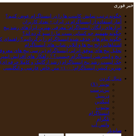
خبر فوری
چگونه ترتیب نمایش کامنت‌ ها را در اینستاگرام عوض کنیم؟
آمار استفاده از اینستاگرام در ایران + تعداد کاربران
ابزارهای رایگان اینستاگرام؛ معرفی بهترین ابزارهای رشد پیج
چگونه بفهمیم چه کسانی پست ما را سیو کرده اند؟
چگونه پیام‌ های حذف‌ شده اینستاگرام را برگردانیم؟ راهنمای ک
اشتباهات رایج پیج ها و آنلاین شاپ های اینستاگرام
تحلیل پیج‌ های موفق ایرانی اینستاگرام (بررسی پیج های معروف
ریچ و ایمپرشن اینستاگرام چیست؟ 7 راهکار های افزایش ایمپرشن
چک‌ لیست رشد پیج اینستاگرام (رشد ارگانیک و کاملا حرفه ای)
بهترین کپشن‌ اینستاگرام؛ ۱۰۰+ متن خاص فارسی و انگلیسی
دنبال کردن
توییتر (X)
‫پین‌ترست
دریبببل
لینکدین
یوتیوب
اینستاگرام
تلگرام
واتس آپ
سایدبار