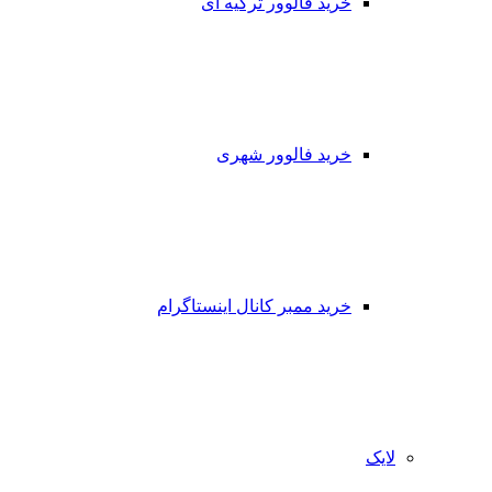
خرید فالوور ترکیه ای
خرید فالوور شهری
خرید ممبر کانال اینستاگرام
لایک