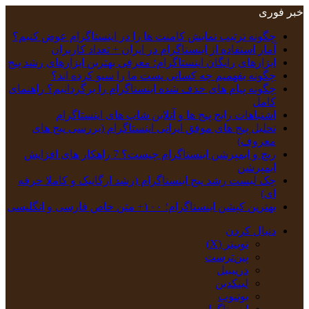
خبر فوری
چگونه ترتیب نمایش کامنت‌ ها را در اینستاگرام عوض کنیم؟
آمار استفاده از اینستاگرام در ایران + تعداد کاربران
ابزارهای رایگان اینستاگرام؛ معرفی بهترین ابزارهای رشد پیج
چگونه بفهمیم چه کسانی پست ما را سیو کرده اند؟
چگونه پیام‌ های حذف‌ شده اینستاگرام را برگردانیم؟ راهنمای
کامل
اشتباهات رایج پیج ها و آنلاین شاپ های اینستاگرام
تحلیل پیج‌ های موفق ایرانی اینستاگرام (بررسی پیج های
معروف)
ریچ و ایمپرشن اینستاگرام چیست؟ 7 راهکار های افزایش
ایمپرشن
چک‌ لیست رشد پیج اینستاگرام (رشد ارگانیک و کاملا حرفه
ای)
بهترین کپشن‌ اینستاگرام؛ ۱۰۰+ متن خاص فارسی و انگلیسی
دنبال کردن
توییتر (X)
‫پین‌ترست
دریبببل
لینکدین
یوتیوب