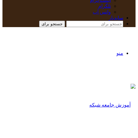
اینستاگرام
تلگرام
واتس آپ
سایدبار
جستجو برای
منو