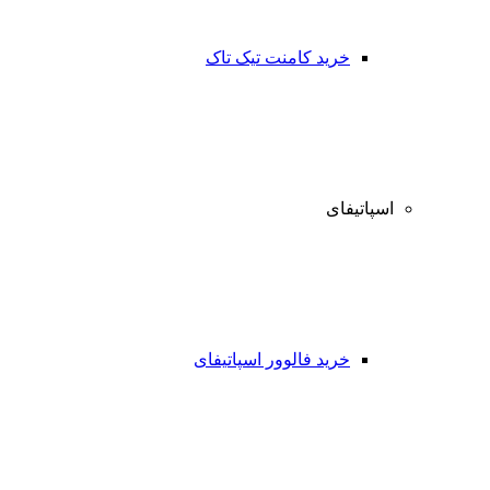
خرید کامنت تیک تاک
اسپاتیفای
خرید فالوور اسپاتیفای