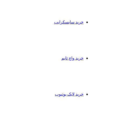
خرید سابسکرایب
خرید واچ تایم
خرید لایک یوتیوب