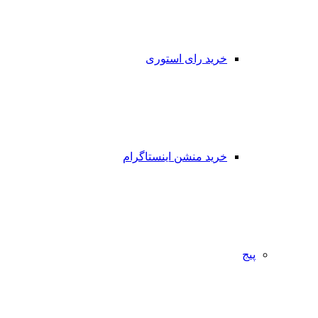
خرید رای استوری
خرید منشن اینستاگرام
پیج