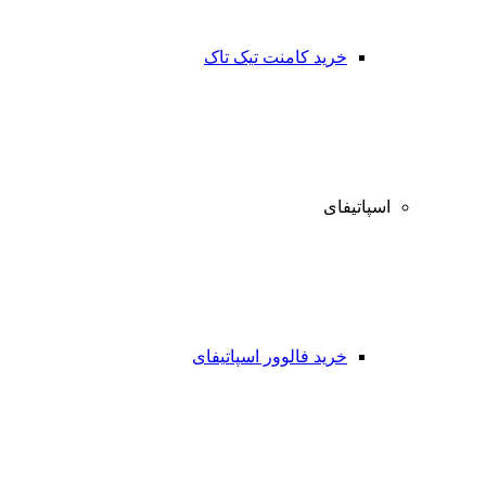
خرید کامنت تیک تاک
اسپاتیفای
خرید فالوور اسپاتیفای