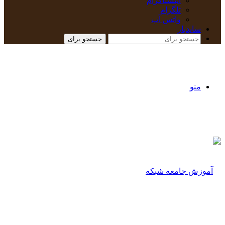
اینستاگرام
تلگرام
واتس آپ
سایدبار
جستجو برای
منو