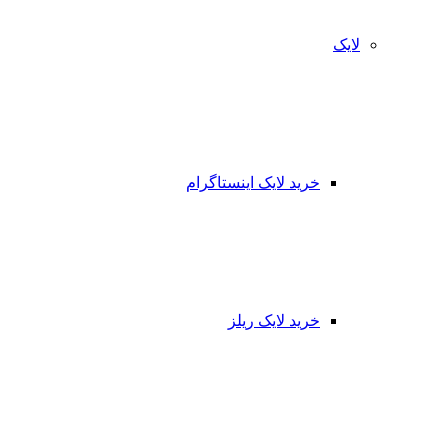
لایک
خرید لایک اینستاگرام
خرید لایک ریلز