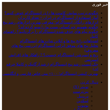
خبر فوری
چگونه ترتیب نمایش کامنت‌ ها را در اینستاگرام عوض کنیم؟
آمار استفاده از اینستاگرام در ایران + تعداد کاربران
ابزارهای رایگان اینستاگرام؛ معرفی بهترین ابزارهای رشد پیج
چگونه بفهمیم چه کسانی پست ما را سیو کرده اند؟
چگونه پیام‌ های حذف‌ شده اینستاگرام را برگردانیم؟ راهنمای
کامل
اشتباهات رایج پیج ها و آنلاین شاپ های اینستاگرام
تحلیل پیج‌ های موفق ایرانی اینستاگرام (بررسی پیج های
معروف)
ریچ و ایمپرشن اینستاگرام چیست؟ 7 راهکار های افزایش
ایمپرشن
چک‌ لیست رشد پیج اینستاگرام (رشد ارگانیک و کاملا حرفه
ای)
بهترین کپشن‌ اینستاگرام؛ ۱۰۰+ متن خاص فارسی و انگلیسی
دنبال کردن
توییتر (X)
‫پین‌ترست
دریبببل
لینکدین
یوتیوب