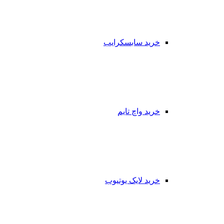
خرید سابسکرایب
خرید واچ تایم
خرید لایک یوتیوب