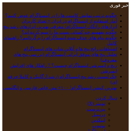
خبر فوری
چگونه ترتیب نمایش کامنت‌ ها را در اینستاگرام عوض کنیم؟
آمار استفاده از اینستاگرام در ایران + تعداد کاربران
ابزارهای رایگان اینستاگرام؛ معرفی بهترین ابزارهای رشد پیج
چگونه بفهمیم چه کسانی پست ما را سیو کرده اند؟
چگونه پیام‌ های حذف‌ شده اینستاگرام را برگردانیم؟ راهنمای
کامل
اشتباهات رایج پیج ها و آنلاین شاپ های اینستاگرام
تحلیل پیج‌ های موفق ایرانی اینستاگرام (بررسی پیج های
معروف)
ریچ و ایمپرشن اینستاگرام چیست؟ 7 راهکار های افزایش
ایمپرشن
چک‌ لیست رشد پیج اینستاگرام (رشد ارگانیک و کاملا حرفه
ای)
بهترین کپشن‌ اینستاگرام؛ ۱۰۰+ متن خاص فارسی و انگلیسی
دنبال کردن
توییتر (X)
‫پین‌ترست
دریبببل
لینکدین
یوتیوب