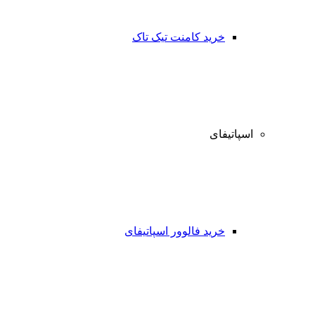
خرید کامنت تیک تاک
اسپاتیفای
خرید فالوور اسپاتیفای