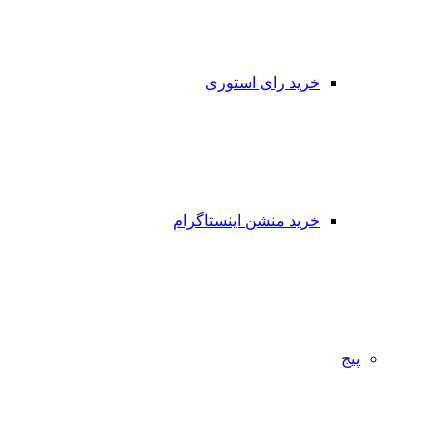
خرید رای استوری
خرید منشن اینستاگرام
پیج