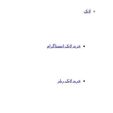
لایک
خرید لایک اینستاگرام
خرید لایک ریلز