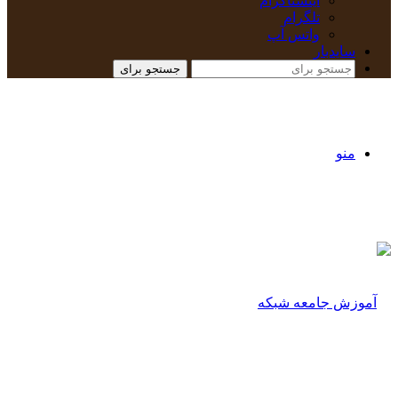
اینستاگرام
تلگرام
واتس آپ
سایدبار
جستجو برای
منو