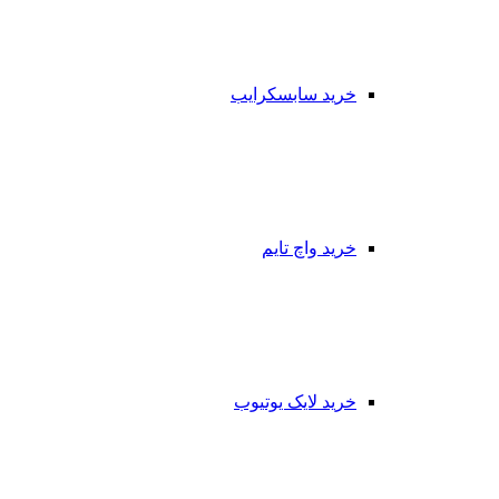
خرید سابسکرایب
خرید واچ تایم
خرید لایک یوتیوب