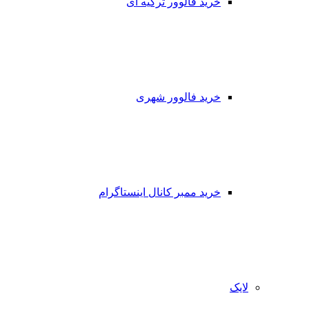
خرید فالوور ترکیه ای
خرید فالوور شهری
خرید ممبر کانال اینستاگرام
لایک