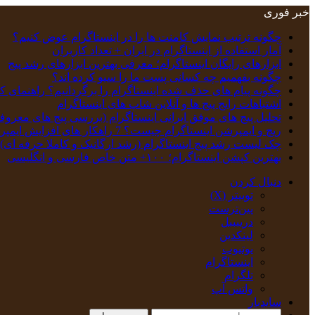
خبر فوری
چگونه ترتیب نمایش کامنت‌ ها را در اینستاگرام عوض کنیم؟
آمار استفاده از اینستاگرام در ایران + تعداد کاربران
ابزارهای رایگان اینستاگرام؛ معرفی بهترین ابزارهای رشد پیج
چگونه بفهمیم چه کسانی پست ما را سیو کرده اند؟
چگونه پیام‌ های حذف‌ شده اینستاگرام را برگردانیم؟ راهنمای ک
اشتباهات رایج پیج ها و آنلاین شاپ های اینستاگرام
تحلیل پیج‌ های موفق ایرانی اینستاگرام (بررسی پیج های معروف
ریچ و ایمپرشن اینستاگرام چیست؟ 7 راهکار های افزایش ایمپرشن
چک‌ لیست رشد پیج اینستاگرام (رشد ارگانیک و کاملا حرفه ای)
بهترین کپشن‌ اینستاگرام؛ ۱۰۰+ متن خاص فارسی و انگلیسی
دنبال کردن
توییتر (X)
‫پین‌ترست
دریبببل
لینکدین
یوتیوب
اینستاگرام
تلگرام
واتس آپ
سایدبار