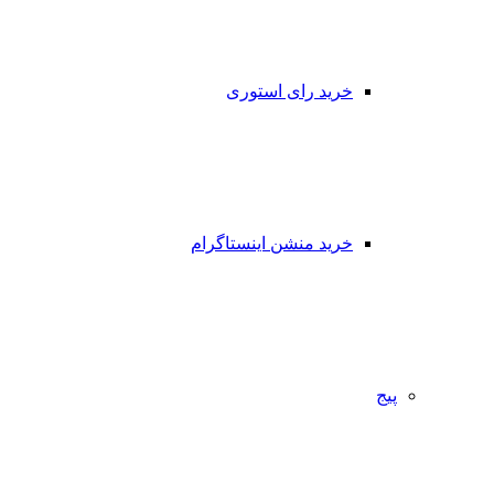
خرید رای استوری
خرید منشن اینستاگرام
پیج