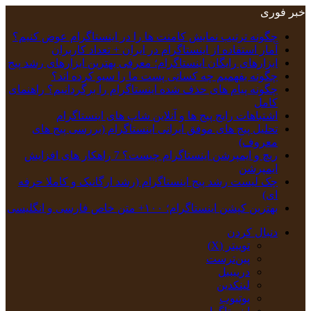
خبر فوری
چگونه ترتیب نمایش کامنت‌ ها را در اینستاگرام عوض کنیم؟
آمار استفاده از اینستاگرام در ایران + تعداد کاربران
ابزارهای رایگان اینستاگرام؛ معرفی بهترین ابزارهای رشد پیج
چگونه بفهمیم چه کسانی پست ما را سیو کرده اند؟
چگونه پیام‌ های حذف‌ شده اینستاگرام را برگردانیم؟ راهنمای
کامل
اشتباهات رایج پیج ها و آنلاین شاپ های اینستاگرام
تحلیل پیج‌ های موفق ایرانی اینستاگرام (بررسی پیج های
معروف)
ریچ و ایمپرشن اینستاگرام چیست؟ 7 راهکار های افزایش
ایمپرشن
چک‌ لیست رشد پیج اینستاگرام (رشد ارگانیک و کاملا حرفه
ای)
بهترین کپشن‌ اینستاگرام؛ ۱۰۰+ متن خاص فارسی و انگلیسی
دنبال کردن
توییتر (X)
‫پین‌ترست
دریبببل
لینکدین
یوتیوب