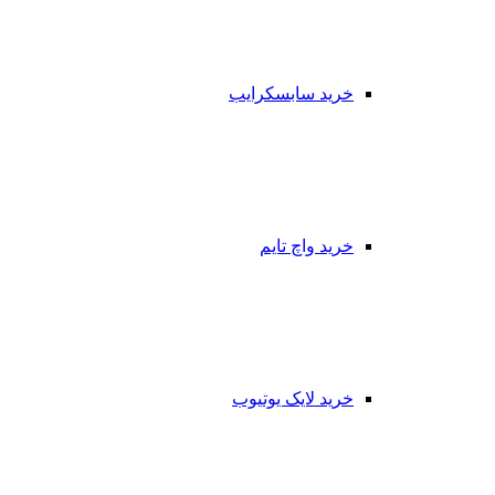
خرید سابسکرایب
خرید واچ تایم
خرید لایک یوتیوب