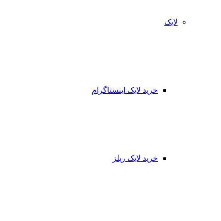
لایک
خرید لایک اینستاگرام
خرید لایک ریلز