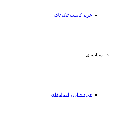
خرید کامنت تیک تاک
اسپاتیفای
خرید فالوور اسپاتیفای