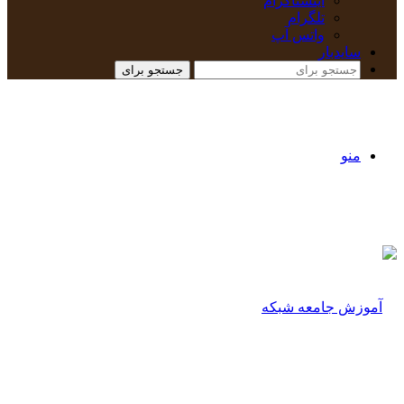
اینستاگرام
تلگرام
واتس آپ
سایدبار
جستجو برای
منو