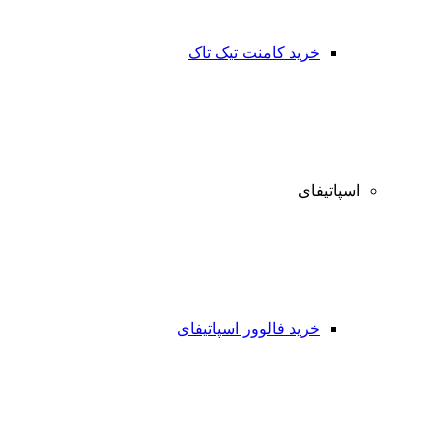
خرید کامنت تیک تاک
اسپاتیفای
خرید فالوور اسپاتیفای