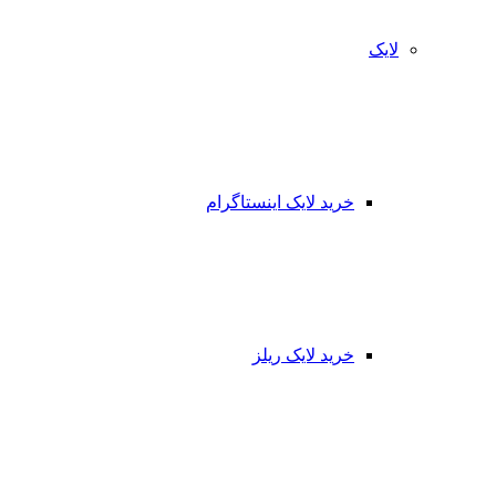
لایک
خرید لایک اینستاگرام
خرید لایک ریلز