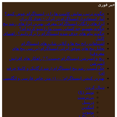
خبر فوری
چگونه ترتیب نمایش کامنت‌ ها را در اینستاگرام عوض کنیم؟
آمار استفاده از اینستاگرام در ایران + تعداد کاربران
ابزارهای رایگان اینستاگرام؛ معرفی بهترین ابزارهای رشد پیج
چگونه بفهمیم چه کسانی پست ما را سیو کرده اند؟
چگونه پیام‌ های حذف‌ شده اینستاگرام را برگردانیم؟ راهنمای
کامل
اشتباهات رایج پیج ها و آنلاین شاپ های اینستاگرام
تحلیل پیج‌ های موفق ایرانی اینستاگرام (بررسی پیج های
معروف)
ریچ و ایمپرشن اینستاگرام چیست؟ 7 راهکار های افزایش
ایمپرشن
چک‌ لیست رشد پیج اینستاگرام (رشد ارگانیک و کاملا حرفه
ای)
بهترین کپشن‌ اینستاگرام؛ ۱۰۰+ متن خاص فارسی و انگلیسی
دنبال کردن
توییتر (X)
‫پین‌ترست
دریبببل
لینکدین
یوتیوب