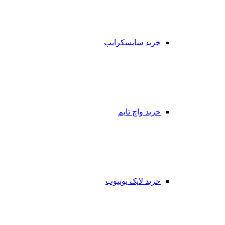
خرید سابسکرایب
خرید واچ تایم
خرید لایک یوتیوب