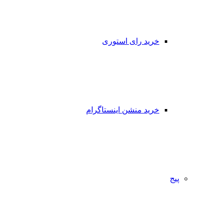
خرید رای استوری
خرید منشن اینستاگرام
پیج