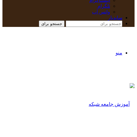
اینستاگرام
تلگرام
واتس آپ
سایدبار
جستجو برای
منو