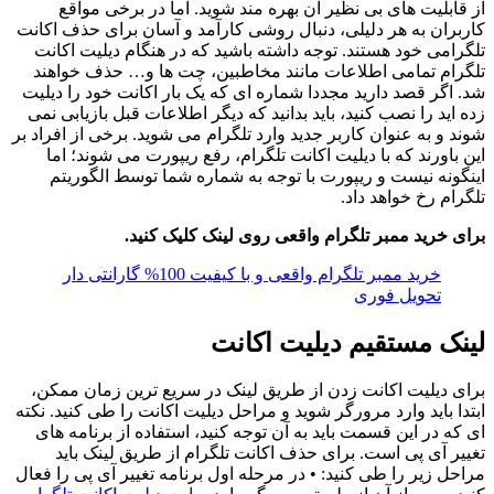
از قابلیت های بی نظیر آن بهره مند شوید. اما در برخی مواقع
کاربران به هر دلیلی، دنبال روشی کارآمد و آسان برای حذف اکانت
تلگرامی خود هستند. توجه داشته باشید که در هنگام دیلیت اکانت
تلگرام تمامی اطلاعات مانند مخاطبین، چت ها و… حذف خواهند
شد. اگر قصد دارید مجددا شماره ای که یک بار اکانت خود را دیلیت
زده اید را نصب کنید، باید بدانید که دیگر اطلاعات قبل بازیابی نمی
شوند و به عنوان کاربر جدید وارد تلگرام می شوید. برخی از افراد بر
این باورند که با دیلیت اکانت تلگرام، رفع ریپورت می شوند؛ اما
اینگونه نیست و ریپورت با توجه به شماره شما توسط الگوریتم
تلگرام رخ خواهد داد.
برای خرید ممبر تلگرام واقعی روی لینک کلیک کنید.
خرید ممبر تلگرام واقعی و با کیفیت 100% گارانتی دار
تحویل فوری
لینک مستقیم دیلیت اکانت
برای دیلیت اکانت زدن از طریق لینک در سریع ترین زمان ممکن،
ابتدا باید وارد مرورگر شوید و مراحل دیلیت اکانت را طی کنید. نکته
ای که در این قسمت باید به آن توجه کنید، استفاده از برنامه های
تغییر آی پی است. برای حذف اکانت تلگرام از طریق لینک باید
مراحل زیر را طی کنید: • در مرحله اول برنامه تغییر آی پی را فعال