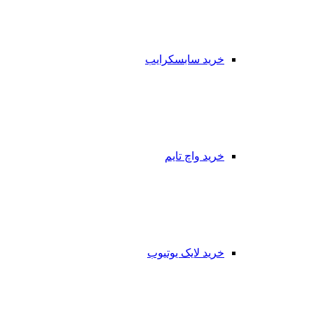
خرید سابسکرایب
خرید واچ تایم
خرید لایک یوتیوب