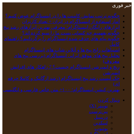
خبر فوری
چگونه ترتیب نمایش کامنت‌ ها را در اینستاگرام عوض کنیم؟
آمار استفاده از اینستاگرام در ایران + تعداد کاربران
ابزارهای رایگان اینستاگرام؛ معرفی بهترین ابزارهای رشد پیج
چگونه بفهمیم چه کسانی پست ما را سیو کرده اند؟
چگونه پیام‌ های حذف‌ شده اینستاگرام را برگردانیم؟ راهنمای
کامل
اشتباهات رایج پیج ها و آنلاین شاپ های اینستاگرام
تحلیل پیج‌ های موفق ایرانی اینستاگرام (بررسی پیج های
معروف)
ریچ و ایمپرشن اینستاگرام چیست؟ 7 راهکار های افزایش
ایمپرشن
چک‌ لیست رشد پیج اینستاگرام (رشد ارگانیک و کاملا حرفه
ای)
بهترین کپشن‌ اینستاگرام؛ ۱۰۰+ متن خاص فارسی و انگلیسی
دنبال کردن
توییتر (X)
‫پین‌ترست
دریبببل
لینکدین
یوتیوب