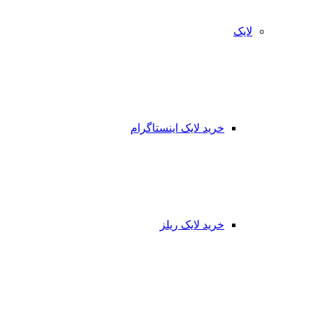
لایک
خرید لایک اینستاگرام
خرید لایک ریلز