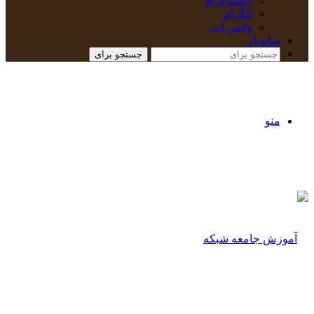
اینستاگرام
تلگرام
واتس آپ
سایدبار
جستجو برای
منو