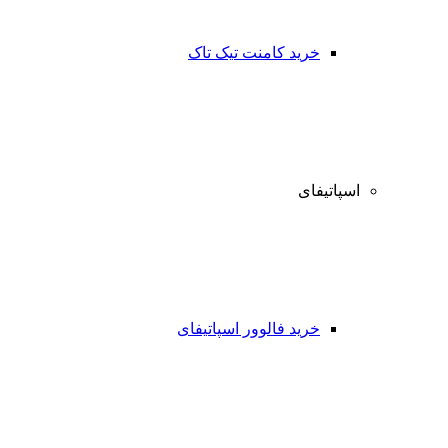
خرید کامنت تیک تاک
اسپاتیفای
خرید فالوور اسپاتیفای