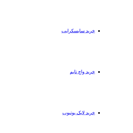
خرید سابسکرایب
خرید واچ تایم
خرید لایک یوتیوب