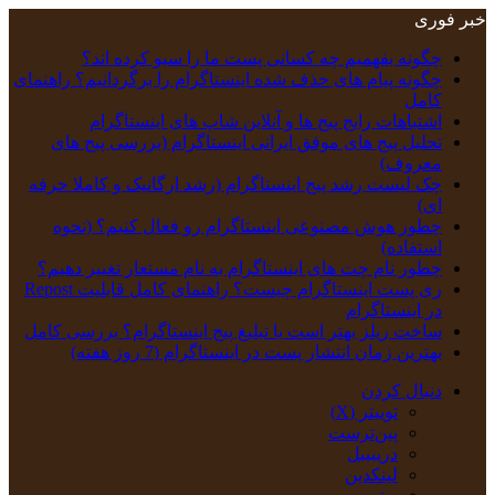
خبر فوری
چگونه بفهمیم چه کسانی پست ما را سیو کرده اند؟
چگونه پیام‌ های حذف‌ شده اینستاگرام را برگردانیم؟ راهنمای
کامل
اشتباهات رایج پیج ها و آنلاین شاپ های اینستاگرام
تحلیل پیج‌ های موفق ایرانی اینستاگرام (بررسی پیج های
معروف)
چک‌ لیست رشد پیج اینستاگرام (رشد ارگانیک و کاملا حرفه
ای)
چطور هوش مصنوعی اینستاگرام رو فعال کنیم؟ (نحوه
استفاده)
چطور نام چت‌ های اینستاگرام به نام‌ مستعار تغییر دهیم؟
ری پست اینستاگرام چیست؟ راهنمای کامل قابلیت Repost
در اینستاگرام
ساخت ریلز بهتر است یا تبلیغ پیج اینستاگرام؟ بررسی کامل
بهترین زمان انتشار پست در اینستاگرام (7 روز هفته)
دنبال کردن
توییتر (X)
‫پین‌ترست
دریبببل
لینکدین