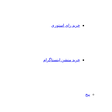
خرید رای استوری
خرید منشن اینستاگرام
پیج