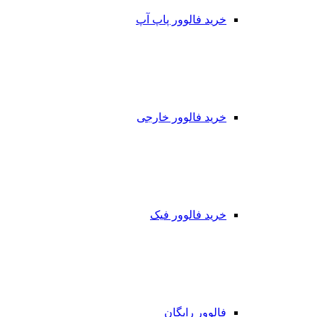
خرید فالوور پاپ آپ
خرید فالوور خارجی
خرید فالوور فیک
فالوور رایگان