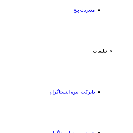
مدیریت پیج
تبلیغات
دایرکت انبوه اینستاگرام
خرید پرموت اینستاگرام