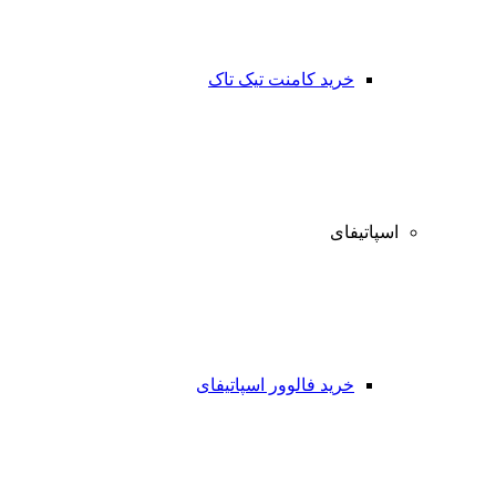
خرید کامنت تیک تاک
اسپاتیفای
خرید فالوور اسپاتیفای