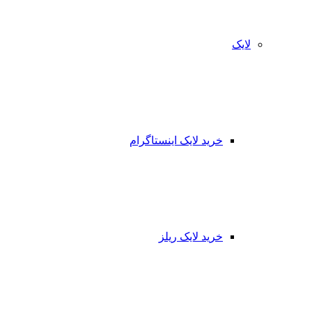
لایک
خرید لایک اینستاگرام
خرید لایک ریلز