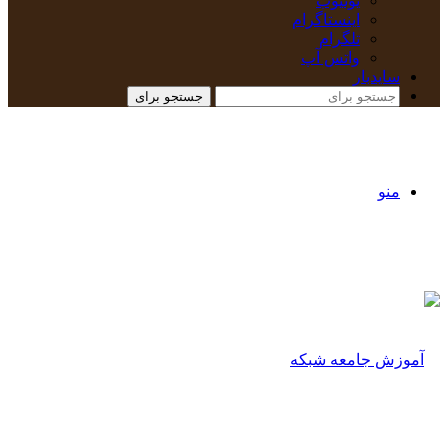
یوتیوب
اینستاگرام
تلگرام
واتس آپ
سایدبار
جستجو برای
منو