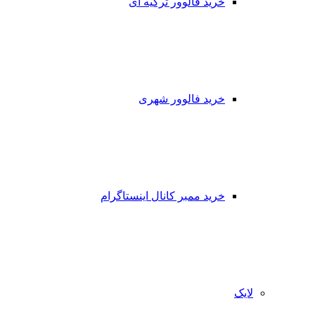
خرید فالوور ترکیه ای
خرید فالوور شهری
خرید ممبر کانال اینستاگرام
لایک