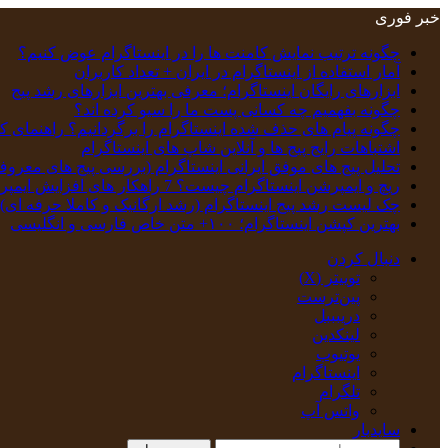
خبر فوری
چگونه ترتیب نمایش کامنت‌ ها را در اینستاگرام عوض کنیم؟
آمار استفاده از اینستاگرام در ایران + تعداد کاربران
ابزارهای رایگان اینستاگرام؛ معرفی بهترین ابزارهای رشد پیج
چگونه بفهمیم چه کسانی پست ما را سیو کرده اند؟
چگونه پیام‌ های حذف‌ شده اینستاگرام را برگردانیم؟ راهنمای ک
اشتباهات رایج پیج ها و آنلاین شاپ های اینستاگرام
تحلیل پیج‌ های موفق ایرانی اینستاگرام (بررسی پیج های معروف
ریچ و ایمپرشن اینستاگرام چیست؟ 7 راهکار های افزایش ایمپرشن
چک‌ لیست رشد پیج اینستاگرام (رشد ارگانیک و کاملا حرفه ای)
بهترین کپشن‌ اینستاگرام؛ ۱۰۰+ متن خاص فارسی و انگلیسی
دنبال کردن
توییتر (X)
‫پین‌ترست
دریبببل
لینکدین
یوتیوب
اینستاگرام
تلگرام
واتس آپ
سایدبار