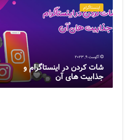
ا
اینستاگرام
ت
ک
ر
د
ن
د
ر
ا
آگوست 9, 2023
ی
شات کردن در اینستاگرام و
ن
جذابیت های آن
س
ت
ا
گ
ر
ا
م
و
ج
ذ