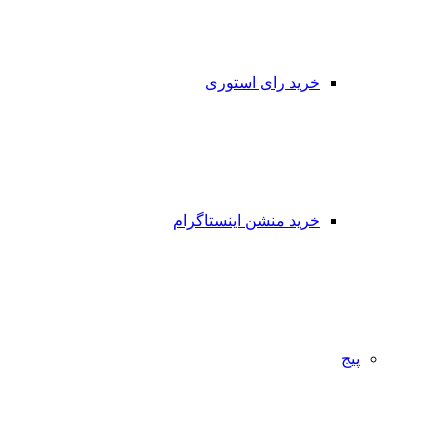
خرید رای استوری
خرید منشن اینستاگرام
پیج