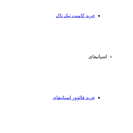
خرید کامنت تیک تاک
اسپاتیفای
خرید فالوور اسپاتیفای