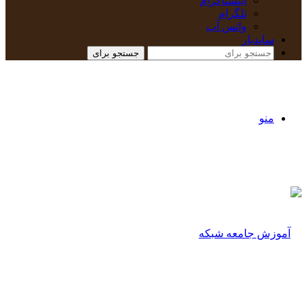
اینستاگرام
تلگرام
واتس آپ
سایدبار
جستجو برای
منو