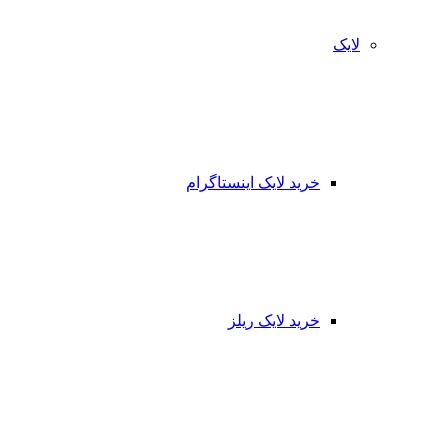
لایک
خرید لایک اینستاگرام
خرید لایک ریلز