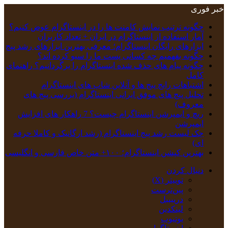
خبر فوری
چگونه ترتیب نمایش کامنت‌ ها را در اینستاگرام عوض کنیم؟
آمار استفاده از اینستاگرام در ایران + تعداد کاربران
ابزارهای رایگان اینستاگرام؛ معرفی بهترین ابزارهای رشد پیج
چگونه بفهمیم چه کسانی پست ما را سیو کرده اند؟
چگونه پیام‌ های حذف‌ شده اینستاگرام را برگردانیم؟ راهنمای
کامل
اشتباهات رایج پیج ها و آنلاین شاپ های اینستاگرام
تحلیل پیج‌ های موفق ایرانی اینستاگرام (بررسی پیج های
معروف)
ریچ و ایمپرشن اینستاگرام چیست؟ 7 راهکار های افزایش
ایمپرشن
چک‌ لیست رشد پیج اینستاگرام (رشد ارگانیک و کاملا حرفه
ای)
بهترین کپشن‌ اینستاگرام؛ ۱۰۰+ متن خاص فارسی و انگلیسی
دنبال کردن
توییتر (X)
‫پین‌ترست
دریبببل
لینکدین
یوتیوب