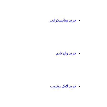
خرید سابسکرایب
خرید واچ تایم
خرید لایک یوتیوب