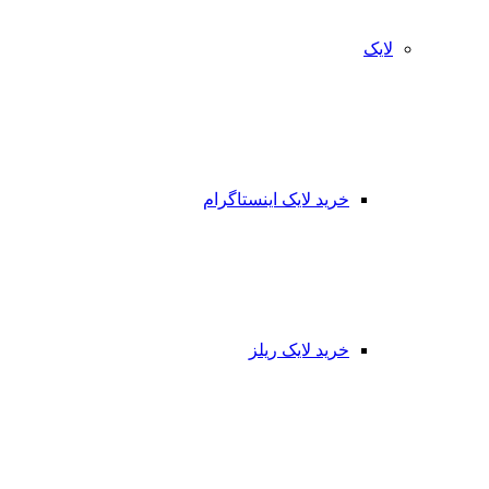
لایک
خرید لایک اینستاگرام
خرید لایک ریلز