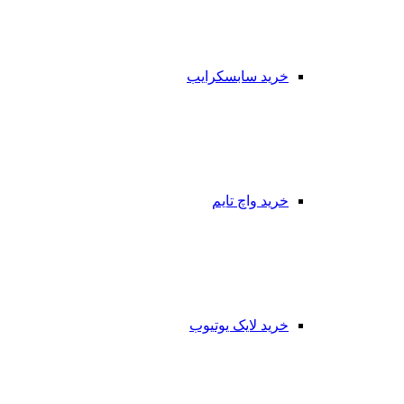
خرید سابسکرایب
خرید واچ تایم
خرید لایک یوتیوب