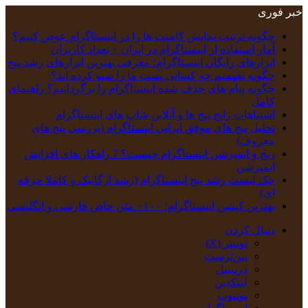
خبر فوری
چگونه ترتیب نمایش کامنت‌ ها را در اینستاگرام عوض کنیم؟
آمار استفاده از اینستاگرام در ایران + تعداد کاربران
ابزارهای رایگان اینستاگرام؛ معرفی بهترین ابزارهای رشد پیج
چگونه بفهمیم چه کسانی پست ما را سیو کرده اند؟
چگونه پیام‌ های حذف‌ شده اینستاگرام را برگردانیم؟ راهنمای
کامل
اشتباهات رایج پیج ها و آنلاین شاپ های اینستاگرام
تحلیل پیج‌ های موفق ایرانی اینستاگرام (بررسی پیج های
معروف)
ریچ و ایمپرشن اینستاگرام چیست؟ 7 راهکار های افزایش
ایمپرشن
چک‌ لیست رشد پیج اینستاگرام (رشد ارگانیک و کاملا حرفه
ای)
بهترین کپشن‌ اینستاگرام؛ ۱۰۰+ متن خاص فارسی و انگلیسی
دنبال کردن
توییتر (X)
‫پین‌ترست
دریبببل
لینکدین
یوتیوب