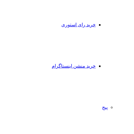
خرید رای استوری
خرید منشن اینستاگرام
پیج