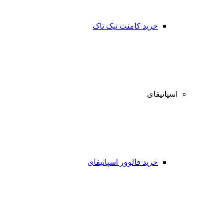
خرید کامنت تیک تاک
اسپاتیفای
خرید فالوور اسپاتیفای