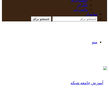
اینستاگرام
تلگرام
واتس آپ
سایدبار
جستجو برای
منو