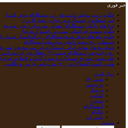
خبر فوری
چگونه ترتیب نمایش کامنت‌ ها را در اینستاگرام عوض کنیم؟
آمار استفاده از اینستاگرام در ایران + تعداد کاربران
ابزارهای رایگان اینستاگرام؛ معرفی بهترین ابزارهای رشد پیج
چگونه بفهمیم چه کسانی پست ما را سیو کرده اند؟
چگونه پیام‌ های حذف‌ شده اینستاگرام را برگردانیم؟ راهنمای ک
اشتباهات رایج پیج ها و آنلاین شاپ های اینستاگرام
تحلیل پیج‌ های موفق ایرانی اینستاگرام (بررسی پیج های معروف
ریچ و ایمپرشن اینستاگرام چیست؟ 7 راهکار های افزایش ایمپرشن
چک‌ لیست رشد پیج اینستاگرام (رشد ارگانیک و کاملا حرفه ای)
بهترین کپشن‌ اینستاگرام؛ ۱۰۰+ متن خاص فارسی و انگلیسی
دنبال کردن
توییتر (X)
‫پین‌ترست
دریبببل
لینکدین
یوتیوب
اینستاگرام
تلگرام
واتس آپ
سایدبار