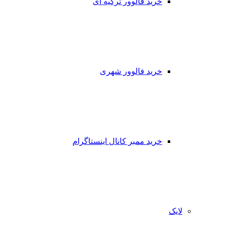
خرید فالوور ترکیه ای
خرید فالوور شهری
خرید ممبر کانال اینستاگرام
لایک