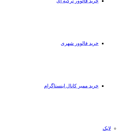
خرید فالوور ترکیه ای
خرید فالوور شهری
خرید ممبر کانال اینستاگرام
لایک