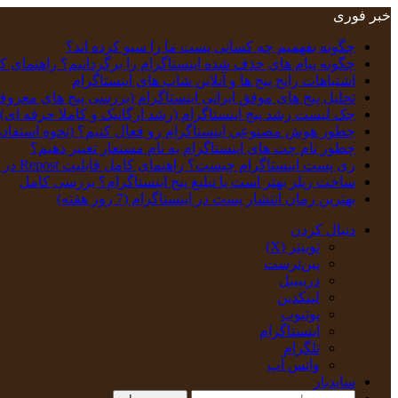
خبر فوری
چگونه بفهمیم چه کسانی پست ما را سیو کرده اند؟
چگونه پیام‌ های حذف‌ شده اینستاگرام را برگردانیم؟ راهنمای ک
اشتباهات رایج پیج ها و آنلاین شاپ های اینستاگرام
تحلیل پیج‌ های موفق ایرانی اینستاگرام (بررسی پیج های معروف
چک‌ لیست رشد پیج اینستاگرام (رشد ارگانیک و کاملا حرفه ای)
چطور هوش مصنوعی اینستاگرام رو فعال کنیم؟ (نحوه استفاده
چطور نام چت‌ های اینستاگرام به نام‌ مستعار تغییر دهیم؟
ری پست اینستاگرام چیست؟ راهنمای کامل قابلیت Repost در اینستاگرام
ساخت ریلز بهتر است یا تبلیغ پیج اینستاگرام؟ بررسی کامل
بهترین زمان انتشار پست در اینستاگرام (7 روز هفته)
دنبال کردن
توییتر (X)
‫پین‌ترست
دریبببل
لینکدین
یوتیوب
اینستاگرام
تلگرام
واتس آپ
سایدبار