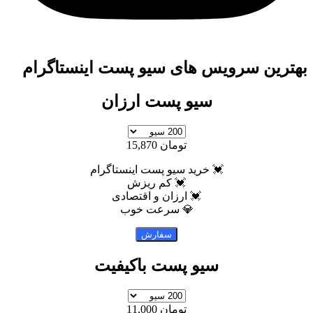
ن سرویس های سیو پست اینستاگرام
سیو پست ارزان
تومان 15,870
💓 خرید سیو پست اینستاگرام
💓 کم ریزش
💓 ارزان و اقتصادی
💎 سرعت خوب
سیو پست باکیفیت
تومان 11,000