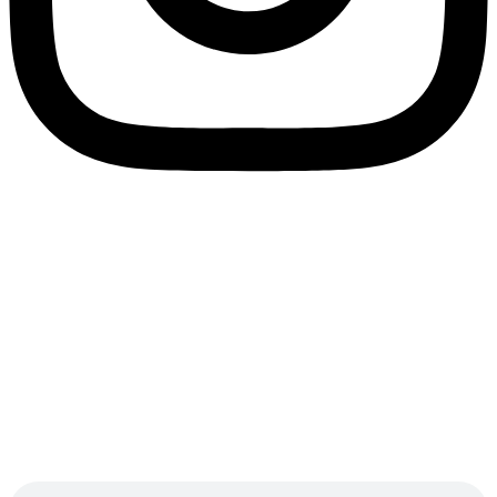
ید سیو اینستاگرام برای پست های
اینستاگرام فوری و تضمینی
ستاگرام چیست؟
سیو، علامت کوچک روبان مانندی است با
 توانید ویدیو را ذخیره کنید و بعدا تماشا کنید. باید بدانید که
یی سیو های بیشتری می گیرند که به درد مخاطب بخورند و
واهد برای یادآوری دوباره به آنها رجوع کند.تا اینجا اهمیت
ن را مشخص کرده و فهمیدیم که هرچه پست ها بیشتر سیو
ث بالاتر رفتن بازدید ها می شوند و هرچه بازدید بالاتر باشد
پیج شما پر بازده و سود آور تر خواهد بود.