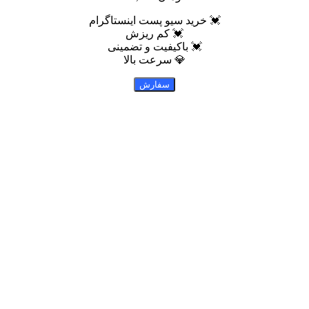
💓 خرید سیو پست اینستاگرام
💓 کم ریزش
💓 باکیفیت و تضمینی
💎 سرعت بالا