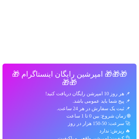
🎁 امپرشین رایگان اینستاگرام 🎁
🎁🎁
رایگان دریافت کنید!
ج شما باید عمومی باشد.
یک سفارش در هر 24 ساعت.
شروع: بین 0 تا 1 ساعت
15 هزار در روز
زش: ندارد
فیت: امپرشن واقعی و باکیفیت