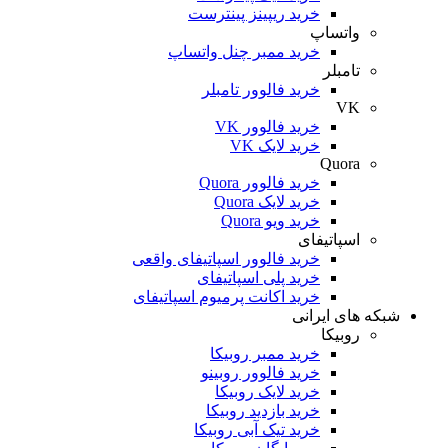
خرید ریپینز پینترست
واتساپ
خرید ممبر چنل واتساپ
تامبلر
خرید فالوور تامبلر
VK
خرید فالوور VK
خرید لایک VK
Quora
خرید فالوور Quora
خرید لایک Quora
خرید ویو Quora
اسپاتیفای
خرید فالوور اسپاتیفای واقعی
خرید پلی اسپاتیفای
خرید اکانت پرمیوم اسپاتیفای
که های ایرانی
روبیکا
خرید ممبر روبیکا
خرید فالوور روبینو
خرید لایک روبیکا
خرید بازدید روبیکا
خرید تیک آبی روبیکا