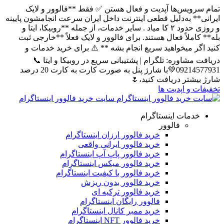
یس‌ها آپدیت و فعال هستن ✅ فقط **فالوور و لایک
 به‌دلیل قطعی اینترنت داخل ایران سرعت انجامشون پایینه
و روزی حدود ۲ کا میاد . سایر خدمات، از جمله **روبیکا، ایتا و
لاً فعال هستند. برای فالوور و لایک فعلاً **خارجی ثبت
 میخواهید سریع انجام بشه ** ⚠️ برای خرید خدمات و
اوره: تلگرام | پشتیبانی سریع در روبیکا و ایتا 📞
09214577931💚با شارژ پنل به صورت کارت به کارت 20 درصد
تر دریافت کنید،🌷
و اپدیت ها
سایت خرید فالوور اینستاگرام
مات اینستاگرام
فالوور
خرید فالوور ارزان اینستاگرام
خرید فالوور ایرانی واقعی
خرید فالوور پاپ آپ اینستاگرام
خرید فالوور میکس اینستاگرام
خرید فالوور با کیفیت اینستاگرام
خرید فالوور بدون ریزش
خرید فالوور ترکیه ای
فالوور رایگان اینستاگرام
خرید ممبر کانال اینستاگرام
خرید فالوور NFT اینستاگرام