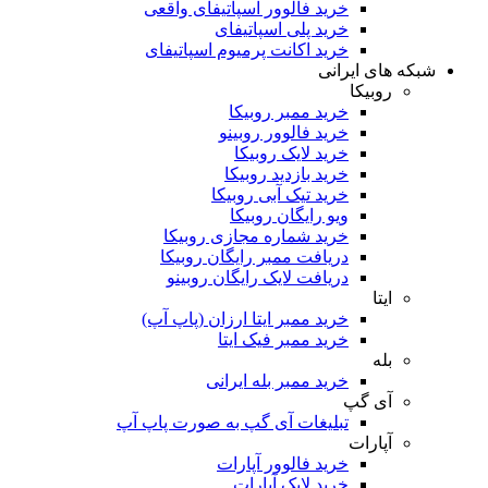
خرید فالوور اسپاتیفای واقعی
خرید پلی اسپاتیفای
خرید اکانت پرمیوم اسپاتیفای
که های ایرانی
روبیکا
خرید ممبر روبیکا
خرید فالوور روبینو
خرید لایک روبیکا
خرید بازدید روبیکا
خرید تیک آبی روبیکا
ویو رایگان روبیکا
خرید شماره مجازی روبیکا
دریافت ممبر رایگان روبیکا
دریافت لایک رایگان روبینو
ایتا
خرید ممبر ایتا ارزان (پاپ آپ)
خرید ممبر فیک ایتا
بله
خرید ممبر بله ایرانی
آی گپ
تبلیغات آی گپ به صورت پاپ آپ
آپارات
خرید فالوور آپارات
خرید لایک آپارات