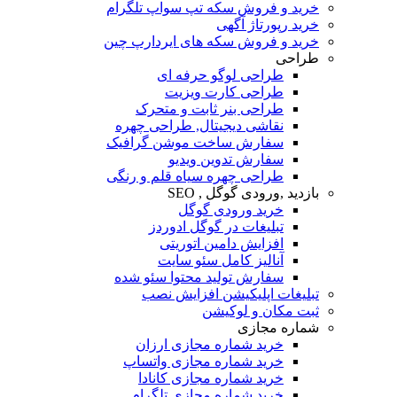
خرید و فروش سکه تپ سواپ تلگرام
خرید رپورتاژ آگهی
خرید و فروش سکه های ایردارپ چین
طراحی
طراحی لوگو حرفه ای
طراحی کارت ویزیت
طراحی بنر ثابت و متحرک
نقاشی دیجیتال, طراحی چهره
سفارش ساخت موشن گرافیک
سفارش تدوین ویدیو
طراحی چهره سیاه قلم و رنگی
بازدید ,ورودی گوگل , SEO
خرید ورودی گوگل
تبلیغات در گوگل ادوردز
افزایش دامین اتوریتی
آنالیز کامل سئو سایت
سفارش تولید محتوا سئو شده
تبلیغات اپلیکیشن افزایش نصب
ثبت مکان و لوکیشن
شماره مجازی
خرید شماره مجازی ارزان
خرید شماره مجازی واتساپ
خرید شماره مجازی کانادا
خرید شماره مجازی تلگرام