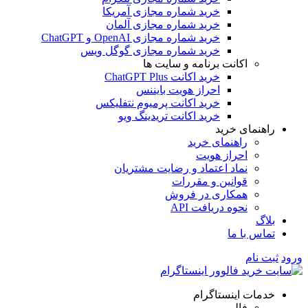
خرید شماره مجازی آمریکا
خرید شماره مجازی آلمان
خرید شماره مجازی OpenAI و ChatGPT
خرید شماره مجازی گوگل ویس
اکانت برنامه و سایت ها
خرید اکانت ChatGPT Plus
احراز هویت بایننس
خرید اکانت پرمیوم نتفلیکس
خرید اکانت تریدینگ ویو
هنمای خرید
راهنمای خرید
احراز هویت
نماد اعتماد و رضایت مشتریان
قوانین و مقررات
همکاری در فروش
نحوه دریافت API
اگ
س با ما
 نام
مات اینستاگرام
فالوور