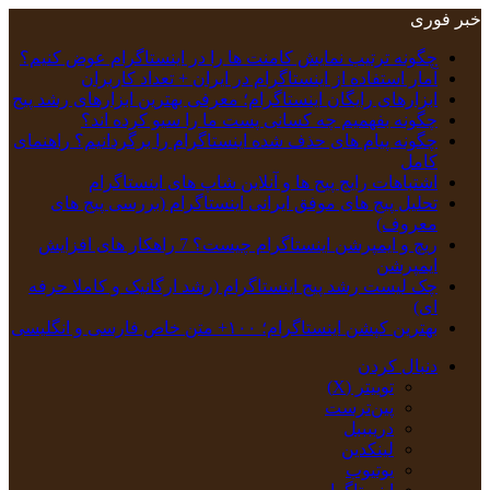
خبر فوری
چگونه ترتیب نمایش کامنت‌ ها را در اینستاگرام عوض کنیم؟
آمار استفاده از اینستاگرام در ایران + تعداد کاربران
ابزارهای رایگان اینستاگرام؛ معرفی بهترین ابزارهای رشد پیج
چگونه بفهمیم چه کسانی پست ما را سیو کرده اند؟
چگونه پیام‌ های حذف‌ شده اینستاگرام را برگردانیم؟ راهنمای
کامل
اشتباهات رایج پیج ها و آنلاین شاپ های اینستاگرام
تحلیل پیج‌ های موفق ایرانی اینستاگرام (بررسی پیج های
معروف)
ریچ و ایمپرشن اینستاگرام چیست؟ 7 راهکار های افزایش
ایمپرشن
چک‌ لیست رشد پیج اینستاگرام (رشد ارگانیک و کاملا حرفه
ای)
بهترین کپشن‌ اینستاگرام؛ ۱۰۰+ متن خاص فارسی و انگلیسی
دنبال کردن
توییتر (X)
‫پین‌ترست
دریبببل
لینکدین
یوتیوب