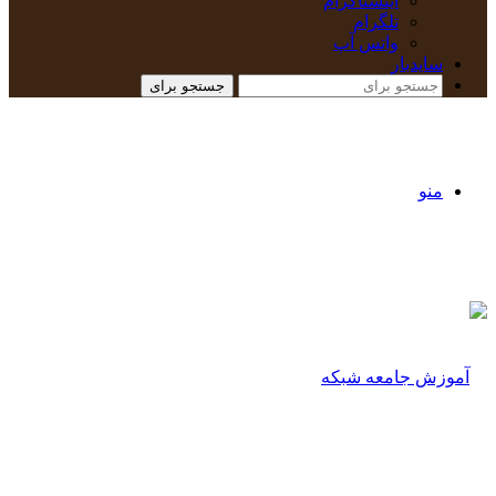
اینستاگرام
تلگرام
واتس آپ
سایدبار
جستجو برای
منو