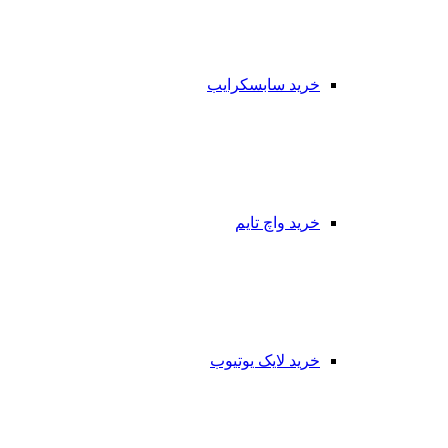
خرید سابسکرایب
خرید واچ تایم
خرید لایک یوتیوب