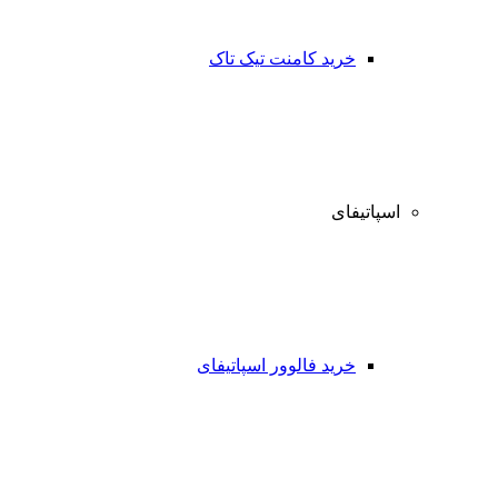
خرید کامنت تیک تاک
اسپاتیفای
خرید فالوور اسپاتیفای