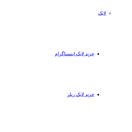
لایک
خرید لایک اینستاگرام
خرید لایک ریلز