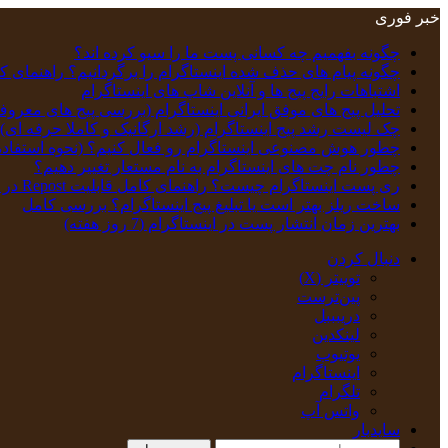
خبر فوری
چگونه بفهمیم چه کسانی پست ما را سیو کرده اند؟
چگونه پیام‌ های حذف‌ شده اینستاگرام را برگردانیم؟ راهنمای ک
اشتباهات رایج پیج ها و آنلاین شاپ های اینستاگرام
تحلیل پیج‌ های موفق ایرانی اینستاگرام (بررسی پیج های معروف
چک‌ لیست رشد پیج اینستاگرام (رشد ارگانیک و کاملا حرفه ای)
چطور هوش مصنوعی اینستاگرام رو فعال کنیم؟ (نحوه استفاده
چطور نام چت‌ های اینستاگرام به نام‌ مستعار تغییر دهیم؟
ری پست اینستاگرام چیست؟ راهنمای کامل قابلیت Repost در اینستاگرام
ساخت ریلز بهتر است یا تبلیغ پیج اینستاگرام؟ بررسی کامل
بهترین زمان انتشار پست در اینستاگرام (7 روز هفته)
دنبال کردن
توییتر (X)
‫پین‌ترست
دریبببل
لینکدین
یوتیوب
اینستاگرام
تلگرام
واتس آپ
سایدبار