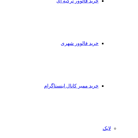
خرید فالوور ترکیه ای
خرید فالوور شهری
خرید ممبر کانال اینستاگرام
لایک