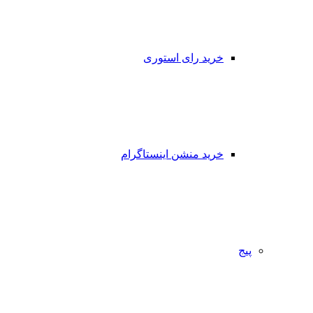
خرید رای استوری
خرید منشن اینستاگرام
پیج