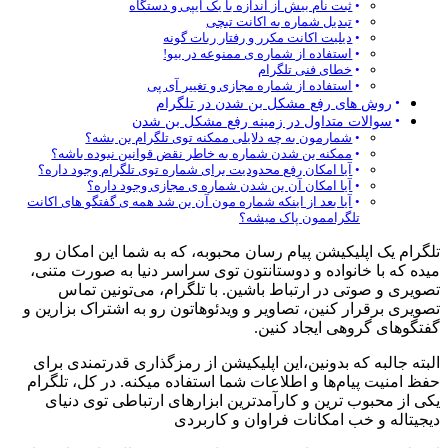
ثبت نام بیش از اندازه با یک آیپی و دستگاه
تبدیل شماره به اکانت تبچی
دیلیت اکانت مکرر و رفتار ربات گونه
استفاده از شماره ی ممنوعه در بیو!
خطای فنی تلگرام
استفاده از شماره مجازی و تغییر آی پی
روش های رفع مشکل بن شدن در تلگرام
سوالات متداول در زمینه رفع مشکل بن شدن
شمارمون به چه دلایلی ممکنه توی تلگرام بن بشه؟
ممکنه بن شدن شماره به خاطر نقض قوانین نبوده باشه؟
آیا امکان رفع محدودیت برای شماره توی تلگرام وجود داره؟
آیا امکان آن بن شدن شماره ی مجازی وجود داره؟
آیا بعد از اینکه شماره مون آن بن شد همه ی گفتگو های اکانت
تلگراممون پاک میشه؟
تلگرام یک اپلیکیشن پیام رسان محبوبه، که به شما این امکان رو
میده که با خانواده و دوستانتون توی سراسر دنیا به صورت متنی،
تصویری و صوتی در ارتباط باشین. با تلگرام، می‌تونین تماس
تصویری برقرار کنین، تصاویر و ویدئوهاتون رو به اشتراک بزارین و
گفتگوهای گروهی ایجاد کنین.
البته جالبه که بدونین،این اپلیکیشن از رمزگذاری قدرتمندی برای
حفظ امنیت پیام‌ها و اطلاعات شما استفاده میکنه. در کل، تلگرام
یکی از محبوب ‌ترین و کارآمدترین ابزارهای ارتباطی توی دنیای
دیجیتاله و خب امکانات فراوان و کاربردی