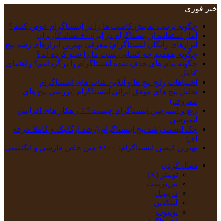
خبر فوری
چگونه ترتیب نمایش کامنت‌ ها را در اینستاگرام عوض کنیم؟
آمار استفاده از اینستاگرام در ایران + تعداد کاربران
ابزارهای رایگان اینستاگرام؛ معرفی بهترین ابزارهای رشد پیج
چگونه بفهمیم چه کسانی پست ما را سیو کرده اند؟
چگونه پیام‌ های حذف‌ شده اینستاگرام را برگردانیم؟ راهنمای
کامل
اشتباهات رایج پیج ها و آنلاین شاپ های اینستاگرام
تحلیل پیج‌ های موفق ایرانی اینستاگرام (بررسی پیج های
معروف)
ریچ و ایمپرشن اینستاگرام چیست؟ 7 راهکار های افزایش
ایمپرشن
چک‌ لیست رشد پیج اینستاگرام (رشد ارگانیک و کاملا حرفه
ای)
بهترین کپشن‌ اینستاگرام؛ ۱۰۰+ متن خاص فارسی و انگلیسی
دنبال کردن
توییتر (X)
‫پین‌ترست
دریبببل
لینکدین
یوتیوب