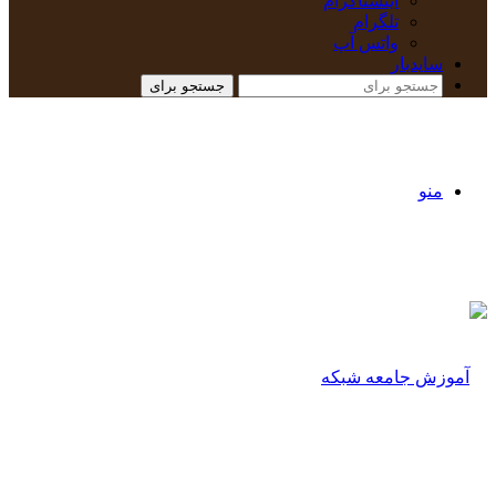
اینستاگرام
تلگرام
واتس آپ
سایدبار
جستجو برای
منو