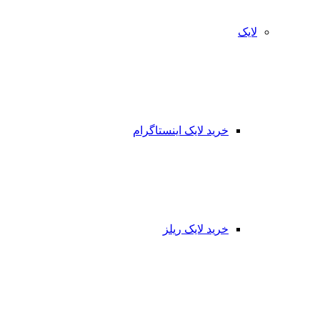
لایک
خرید لایک اینستاگرام
خرید لایک ریلز