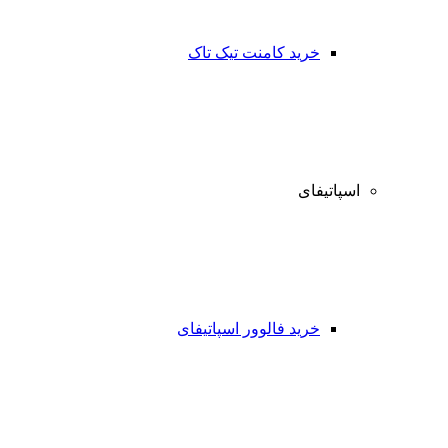
خرید کامنت تیک تاک
اسپاتیفای
خرید فالوور اسپاتیفای