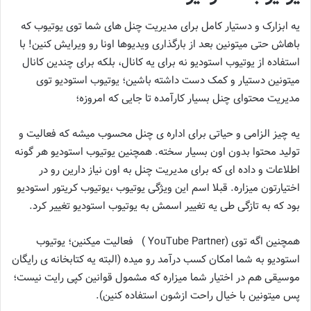
یه ابزارک و دستیار کامل برای مدیریت چنل های شما توی یوتیوب که
باهاش حتی میتونین بعد از بارگذاری ویدیوها اونا رو ویرایش کنین! با
استفاده از یوتیوب استودیو نه برای یه کانال، بلکه برای چندین کانال
میتونین دستیار و کمک دست داشته باشین؛ یوتیوب استودیو توی
مدیریت محتوای چنل بسیار کارآمده تا جایی که امروزه؛
یه چیز الزامی و حیاتی برای اداره ی چنل محسوب میشه که فعالیت و
تولید محتوا بدون اون بسیار سخته. همچنین یوتیوب استودیو هر گونه
اطلاعات و داده ای که برای مدیریت چنل به اون نیاز دارین رو در
اختیارتون میزاره. قبلا اسم این ویژگی یوتیوب ،یوتیوب کریتور استودیو
بود که به تازگی طی یه تغییر اسمش به یوتیوب استودیو تغییر کرد.
همچنین اگه توی (YouTube Partner ) فعالیت میکنین؛ یوتیوب
استودیو به شما امکان کسب درآمد رو میده (البته یه کتابخانه ی رایگان
موسیقی هم در اختیار شما میزاره که مشمول قوانین کپی رایت نیست؛
پس میتونین با خیال راحت ازشون استفاده کنین).