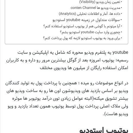
تعیین زمان ویدیو (Visibility)
مدیریت ویدیو ها conten Channel
داده ها، آمار و اطلاعات تحلیلی (Analytics)
سوالات متداول در زمینه youtube استودیو
آیا میتونم با گوشی هم از یوتیوب استودیو استفاده کنم؟
چجوری وارد سایت youtube استودیو بشم؟
برای ورود به یوتیوب استودیو لازمه که پول پرداخت کنم؟
youtube یه پلتفرم ویدیو محوره که شامل یه اپلیکیشن و سایت
رسمیه؛ یوتیوب امروزه بعد از گوگل بیشترین مرور رو داره و به کاربران
امکان استفاده رایگان از میلیون ها ویدیوی مختلف
در انواع موضوعات رو میده ؛ همچنین با پرداخت پول به تولید کنندگان
ویدیو بر اساس بازدید های ویدیوشون اون ها رو به ساخت ویدیو های
بیشتر تشویق میکنه(البته عوامل زیادی توی درآمد یوتیوبر ها موثره
ولی ملاک اصلی پرداخت پول توسط یوتیوب همون تعداد بازدید و ویو
ویدیو هاست).
یوتیوب استودیو