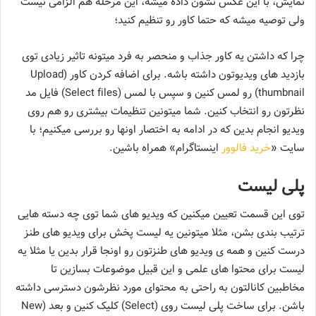
نمایش، با این عکس نشون داده میشه، این مرحله هم الزامی نیست
ولی توصیه میشه که حتما کاور رو تنظیم کنید؛
چرا که داشتن یه کاور جذاب و منحصر به فرد میتونه تاثیر زیادی توی
بازدید های ویدیوتون داشته باشه. برای اضافه کردن کاور (Upload
thumbnail) رو لمس کنین و سپس با لمس (Select files) فایل مد
نظرتون رو انتخاب کنین. شما میتونین تنظیمات بیشتری رو هم روی
ویدیو انجام بدین که در ادامه به اختصار اونها رو بررسی میکنیم؛ با
سایت «
خرید فالوور
اینستاگرام» همراه باشین.
پلی لیست
توی این قسمت تعیین میکنین که ویدیو های شما توی چه دسته هایی
ترتیب بندی بشن، مثلا میتونین یه لیست پخش برای ویدیو های طنز
درست کنین و همه ی ویدیو های طنزتون رو اونجا قرار بدین یا مثلا یه
لیست برای محتوا های علمی و این قبیل موضوعات بسازین تا
مخاطبین کانالتون به راحتی به محتوای مورد نظرشون دسترسی داشته
باشن. برای ساخت پلی لیست روی (Select) کلیک کنین و بعد (New