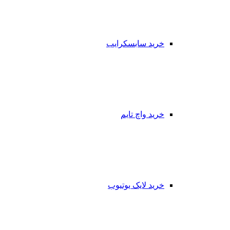
خرید سابسکرایب
خرید واچ تایم
خرید لایک یوتیوب