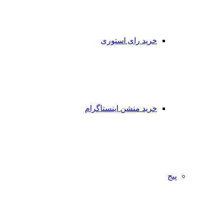
خرید رای استوری
خرید منشن اینستاگرام
پیج