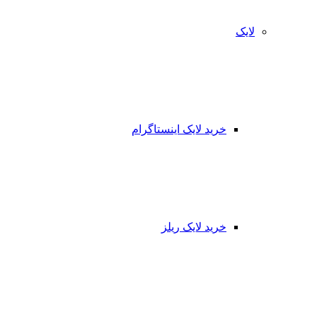
لایک
خرید لایک اینستاگرام
خرید لایک ریلز