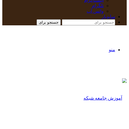
اینستاگرام
تلگرام
واتس آپ
سایدبار
جستجو برای
منو