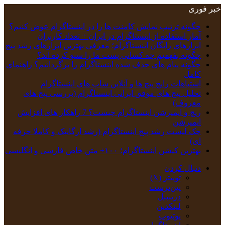
خبر فوری
چگونه ترتیب نمایش کامنت‌ ها را در اینستاگرام عوض کنیم؟
آمار استفاده از اینستاگرام در ایران + تعداد کاربران
ابزارهای رایگان اینستاگرام؛ معرفی بهترین ابزارهای رشد پیج
چگونه بفهمیم چه کسانی پست ما را سیو کرده اند؟
چگونه پیام‌ های حذف‌ شده اینستاگرام را برگردانیم؟ راهنمای
کامل
اشتباهات رایج پیج ها و آنلاین شاپ های اینستاگرام
تحلیل پیج‌ های موفق ایرانی اینستاگرام (بررسی پیج های
معروف)
ریچ و ایمپرشن اینستاگرام چیست؟ 7 راهکار های افزایش
ایمپرشن
چک‌ لیست رشد پیج اینستاگرام (رشد ارگانیک و کاملا حرفه
ای)
بهترین کپشن‌ اینستاگرام؛ ۱۰۰+ متن خاص فارسی و انگلیسی
دنبال کردن
توییتر (X)
‫پین‌ترست
دریبببل
لینکدین
یوتیوب