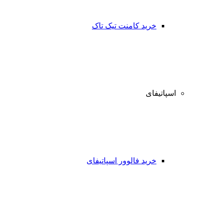
خرید کامنت تیک تاک
اسپاتیفای
خرید فالوور اسپاتیفای