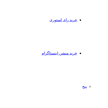
خرید رای استوری
خرید منشن اینستاگرام
پیج