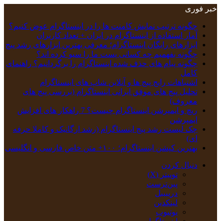
خبر فوری
چگونه ترتیب نمایش کامنت‌ ها را در اینستاگرام عوض کنیم؟
آمار استفاده از اینستاگرام در ایران + تعداد کاربران
ابزارهای رایگان اینستاگرام؛ معرفی بهترین ابزارهای رشد پیج
چگونه بفهمیم چه کسانی پست ما را سیو کرده اند؟
چگونه پیام‌ های حذف‌ شده اینستاگرام را برگردانیم؟ راهنمای
کامل
اشتباهات رایج پیج ها و آنلاین شاپ های اینستاگرام
تحلیل پیج‌ های موفق ایرانی اینستاگرام (بررسی پیج های
معروف)
ریچ و ایمپرشن اینستاگرام چیست؟ 7 راهکار های افزایش
ایمپرشن
چک‌ لیست رشد پیج اینستاگرام (رشد ارگانیک و کاملا حرفه
ای)
بهترین کپشن‌ اینستاگرام؛ ۱۰۰+ متن خاص فارسی و انگلیسی
دنبال کردن
توییتر (X)
‫پین‌ترست
دریبببل
لینکدین
یوتیوب