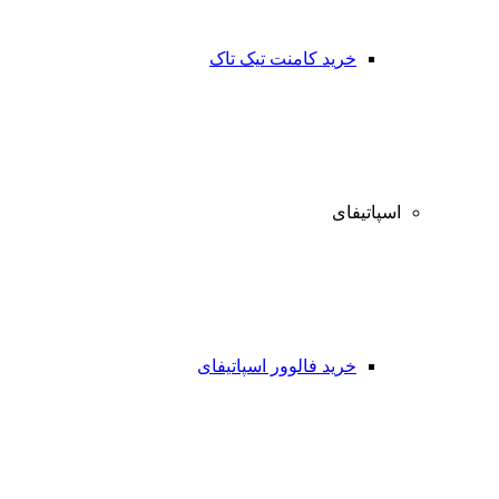
خرید کامنت تیک تاک
اسپاتیفای
خرید فالوور اسپاتیفای