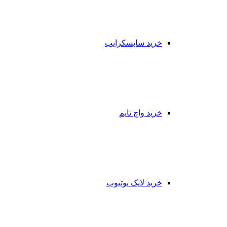
خرید سابسکرایب
خرید واچ تایم
خرید لایک یوتیوب