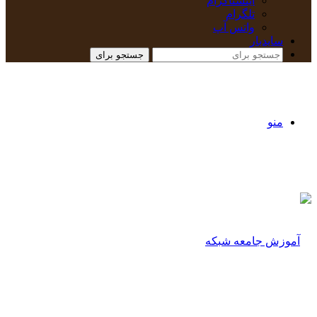
اینستاگرام
تلگرام
واتس آپ
سایدبار
جستجو برای
منو