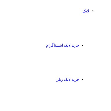
لایک
خرید لایک اینستاگرام
خرید لایک ریلز