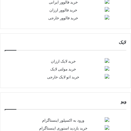
لایک
ویو