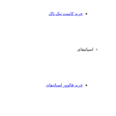
خرید کامنت تیک تاک
اسپاتیفای
خرید فالوور اسپاتیفای