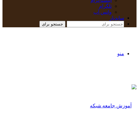
اینستاگرام
تلگرام
واتس آپ
سایدبار
جستجو برای
منو