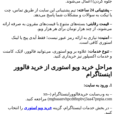
جلوه کردن) اعمال می‌شوند.
– پشتیبانی 24 ساعته:
تیم پشتیبانی این سایت از طریق تماس، چت
یا تیکت به سوالات و مشکلات شما پاسخ می‌دهد.
– قیمت رقابتی:
بسته‌های متنوع با قیمت‌های مقرون‌ به‌ صرفه ارائه
می‌شوند، از چند هزار تومان برای هر هزار ویو.
– امنیت:
نیازی به ارائه رمز عبور نیست؛ فقط آیدی پیج یا لینک
استوری کافی است.
– تنوع خدمات:
علاوه بر ویو استوری، می‌توانید فالوور، لایک، کامنت
و خدمات اکسپلور نیز خریداری کنید.
مراحل خرید ویو استوری از خرید فالوور
اینستاگرام
1. ورود به سایت:
– به وب‌سایت خریدفالووراینستاگرام (xn--
mgbaaanvhpcdt8npbvj3aa47pnpia.com) مراجعه کنید.
– در بخش خدمات اینستاگرام، گزینه
خرید ویو استوری
را انتخاب
کنید.