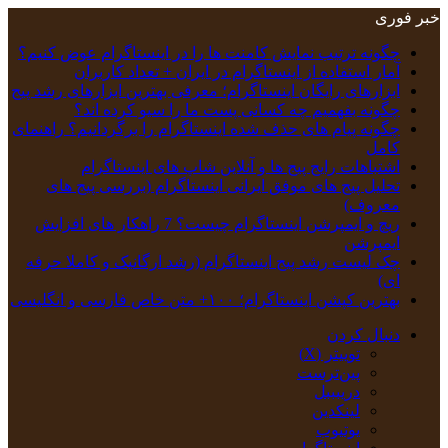
خبر فوری
چگونه ترتیب نمایش کامنت‌ ها را در اینستاگرام عوض کنیم؟
آمار استفاده از اینستاگرام در ایران + تعداد کاربران
ابزارهای رایگان اینستاگرام؛ معرفی بهترین ابزارهای رشد پیج
چگونه بفهمیم چه کسانی پست ما را سیو کرده اند؟
چگونه پیام‌ های حذف‌ شده اینستاگرام را برگردانیم؟ راهنمای
کامل
اشتباهات رایج پیج ها و آنلاین شاپ های اینستاگرام
تحلیل پیج‌ های موفق ایرانی اینستاگرام (بررسی پیج های
معروف)
ریچ و ایمپرشن اینستاگرام چیست؟ 7 راهکار های افزایش
ایمپرشن
چک‌ لیست رشد پیج اینستاگرام (رشد ارگانیک و کاملا حرفه
ای)
بهترین کپشن‌ اینستاگرام؛ ۱۰۰+ متن خاص فارسی و انگلیسی
دنبال کردن
توییتر (X)
‫پین‌ترست
دریبببل
لینکدین
یوتیوب