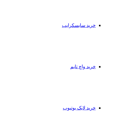
خرید سابسکرایب
خرید واچ تایم
خرید لایک یوتیوب