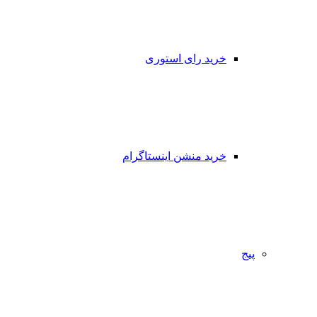
خرید رای استوری
خرید منشن اینستاگرام
پیج