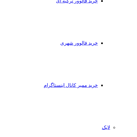
خرید فالوور ترکیه ای
خرید فالوور شهری
خرید ممبر کانال اینستاگرام
لایک