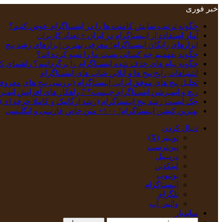
خبر فوری
چگونه ترتیب نمایش کامنت‌ ها را در اینستاگرام عوض کنیم؟
آمار استفاده از اینستاگرام در ایران + تعداد کاربران
ابزارهای رایگان اینستاگرام؛ معرفی بهترین ابزارهای رشد پیج
چگونه بفهمیم چه کسانی پست ما را سیو کرده اند؟
چگونه پیام‌ های حذف‌ شده اینستاگرام را برگردانیم؟ راهنمای ک
اشتباهات رایج پیج ها و آنلاین شاپ های اینستاگرام
تحلیل پیج‌ های موفق ایرانی اینستاگرام (بررسی پیج های معروف
ریچ و ایمپرشن اینستاگرام چیست؟ 7 راهکار های افزایش ایمپرشن
چک‌ لیست رشد پیج اینستاگرام (رشد ارگانیک و کاملا حرفه ای)
بهترین کپشن‌ اینستاگرام؛ ۱۰۰+ متن خاص فارسی و انگلیسی
دنبال کردن
توییتر (X)
‫پین‌ترست
دریبببل
لینکدین
یوتیوب
اینستاگرام
تلگرام
واتس آپ
سایدبار