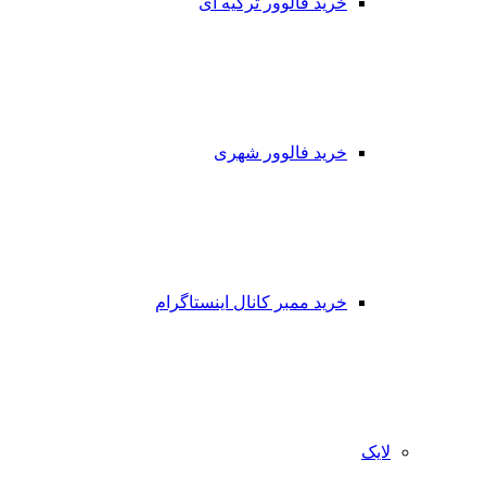
خرید فالوور ترکیه ای
خرید فالوور شهری
خرید ممبر کانال اینستاگرام
لایک