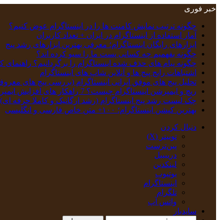
خبر فوری
چگونه ترتیب نمایش کامنت‌ ها را در اینستاگرام عوض کنیم؟
آمار استفاده از اینستاگرام در ایران + تعداد کاربران
ابزارهای رایگان اینستاگرام؛ معرفی بهترین ابزارهای رشد پیج
چگونه بفهمیم چه کسانی پست ما را سیو کرده اند؟
چگونه پیام‌ های حذف‌ شده اینستاگرام را برگردانیم؟ راهنمای ک
اشتباهات رایج پیج ها و آنلاین شاپ های اینستاگرام
تحلیل پیج‌ های موفق ایرانی اینستاگرام (بررسی پیج های معروف
ریچ و ایمپرشن اینستاگرام چیست؟ 7 راهکار های افزایش ایمپرشن
چک‌ لیست رشد پیج اینستاگرام (رشد ارگانیک و کاملا حرفه ای)
بهترین کپشن‌ اینستاگرام؛ ۱۰۰+ متن خاص فارسی و انگلیسی
دنبال کردن
توییتر (X)
‫پین‌ترست
دریبببل
لینکدین
یوتیوب
اینستاگرام
تلگرام
واتس آپ
سایدبار