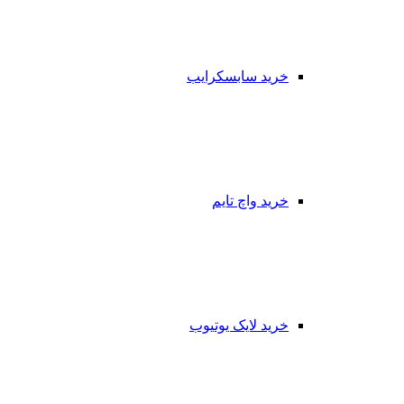
خرید سابسکرایب
خرید واچ تایم
خرید لایک یوتیوب