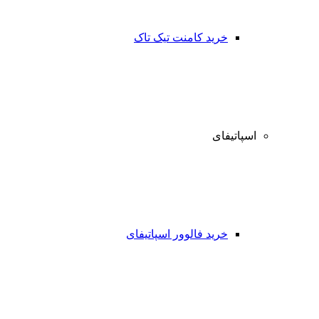
خرید کامنت تیک تاک
اسپاتیفای
خرید فالوور اسپاتیفای