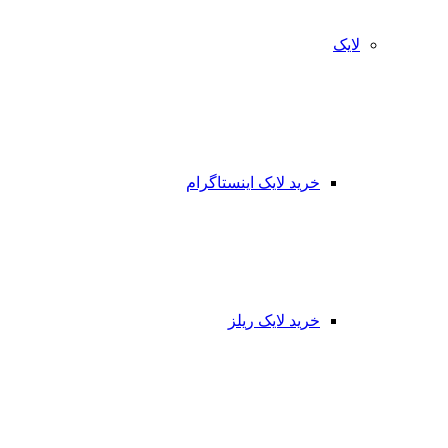
لایک
خرید لایک اینستاگرام
خرید لایک ریلز