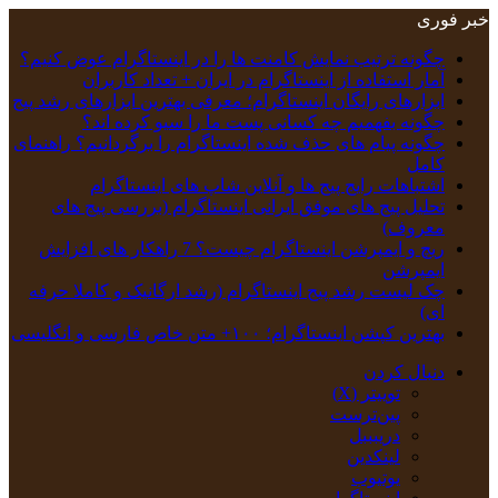
خبر فوری
چگونه ترتیب نمایش کامنت‌ ها را در اینستاگرام عوض کنیم؟
آمار استفاده از اینستاگرام در ایران + تعداد کاربران
ابزارهای رایگان اینستاگرام؛ معرفی بهترین ابزارهای رشد پیج
چگونه بفهمیم چه کسانی پست ما را سیو کرده اند؟
چگونه پیام‌ های حذف‌ شده اینستاگرام را برگردانیم؟ راهنمای
کامل
اشتباهات رایج پیج ها و آنلاین شاپ های اینستاگرام
تحلیل پیج‌ های موفق ایرانی اینستاگرام (بررسی پیج های
معروف)
ریچ و ایمپرشن اینستاگرام چیست؟ 7 راهکار های افزایش
ایمپرشن
چک‌ لیست رشد پیج اینستاگرام (رشد ارگانیک و کاملا حرفه
ای)
بهترین کپشن‌ اینستاگرام؛ ۱۰۰+ متن خاص فارسی و انگلیسی
دنبال کردن
توییتر (X)
‫پین‌ترست
دریبببل
لینکدین
یوتیوب