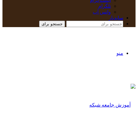
اینستاگرام
تلگرام
واتس آپ
سایدبار
جستجو برای
منو