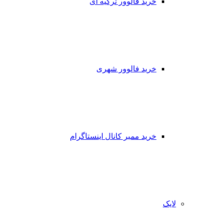
خرید فالوور ترکیه ای
خرید فالوور شهری
خرید ممبر کانال اینستاگرام
لایک