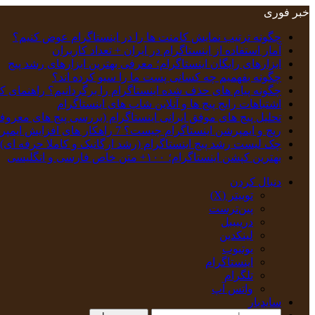
خبر فوری
چگونه ترتیب نمایش کامنت‌ ها را در اینستاگرام عوض کنیم؟
آمار استفاده از اینستاگرام در ایران + تعداد کاربران
ابزارهای رایگان اینستاگرام؛ معرفی بهترین ابزارهای رشد پیج
چگونه بفهمیم چه کسانی پست ما را سیو کرده اند؟
چگونه پیام‌ های حذف‌ شده اینستاگرام را برگردانیم؟ راهنمای ک
اشتباهات رایج پیج ها و آنلاین شاپ های اینستاگرام
تحلیل پیج‌ های موفق ایرانی اینستاگرام (بررسی پیج های معروف
ریچ و ایمپرشن اینستاگرام چیست؟ 7 راهکار های افزایش ایمپرشن
چک‌ لیست رشد پیج اینستاگرام (رشد ارگانیک و کاملا حرفه ای)
بهترین کپشن‌ اینستاگرام؛ ۱۰۰+ متن خاص فارسی و انگلیسی
دنبال کردن
توییتر (X)
‫پین‌ترست
دریبببل
لینکدین
یوتیوب
اینستاگرام
تلگرام
واتس آپ
سایدبار