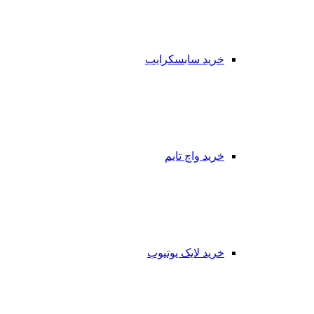
خرید سابسکرایب
خرید واچ تایم
خرید لایک یوتیوب