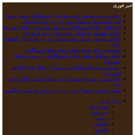
خبر فوری
چگونه ترتیب نمایش کامنت‌ ها را در اینستاگرام عوض کنیم؟
آمار استفاده از اینستاگرام در ایران + تعداد کاربران
ابزارهای رایگان اینستاگرام؛ معرفی بهترین ابزارهای رشد پیج
چگونه بفهمیم چه کسانی پست ما را سیو کرده اند؟
چگونه پیام‌ های حذف‌ شده اینستاگرام را برگردانیم؟ راهنمای
کامل
اشتباهات رایج پیج ها و آنلاین شاپ های اینستاگرام
تحلیل پیج‌ های موفق ایرانی اینستاگرام (بررسی پیج های
معروف)
ریچ و ایمپرشن اینستاگرام چیست؟ 7 راهکار های افزایش
ایمپرشن
چک‌ لیست رشد پیج اینستاگرام (رشد ارگانیک و کاملا حرفه
ای)
بهترین کپشن‌ اینستاگرام؛ ۱۰۰+ متن خاص فارسی و انگلیسی
دنبال کردن
توییتر (X)
‫پین‌ترست
دریبببل
لینکدین
یوتیوب