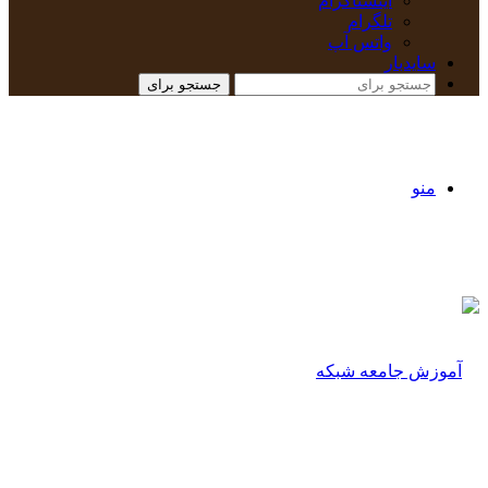
اینستاگرام
تلگرام
واتس آپ
سایدبار
جستجو برای
منو