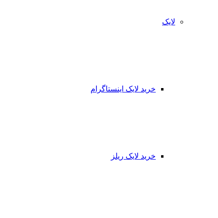
لایک
خرید لایک اینستاگرام
خرید لایک ریلز