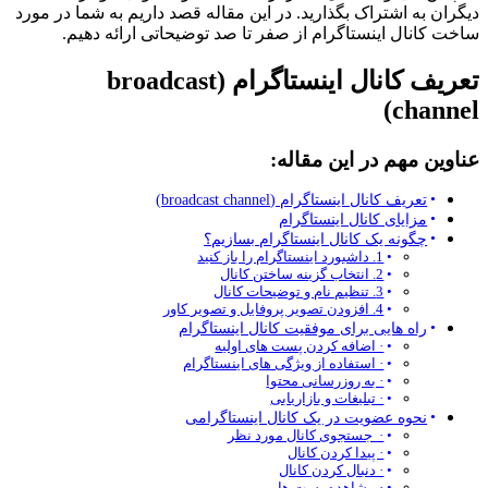
دیگران به اشتراک بگذارید. در این مقاله قصد داریم به شما در مورد
ساخت کانال اینستاگرام از صفر تا صد توضیحاتی ارائه ‌دهیم.
تعریف کانال اینستاگرام (broadcast
channel)
عناوین مهم در این مقاله:
تعریف کانال اینستاگرام (broadcast channel)
مزایای کانال اینستاگرام
چگونه یک کانال اینستاگرام بسازیم؟
1. داشبورد اینستاگرام را باز کنید
2. انتخاب گزینه ساختن کانال
3. تنظیم نام و توضیحات کانال
4. افزودن تصویر پروفایل و تصویر کاور
راه هایی برای موفقیت کانال اینستاگرام
· اضافه کردن پست ‌های اولیه
· استفاده از ویژگی ‌های اینستاگرام
· به ‌روزرسانی محتوا
· تبلیغات و بازاریابی
نحوه عضویت در یک کانال اینستاگرامی
· جستجوی کانال مورد نظر
· پیدا کردن کانال
· دنبال کردن کانال
· مشاهده پست ‌ها