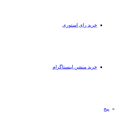
خرید رای استوری
خرید منشن اینستاگرام
پیج