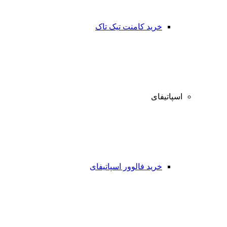
خرید کامنت تیک تاک
اسپاتیفای
خرید فالوور اسپاتیفای