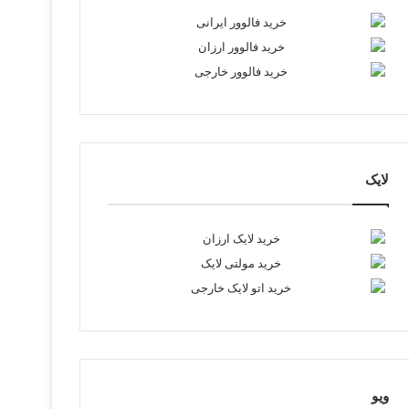
لایک
ویو