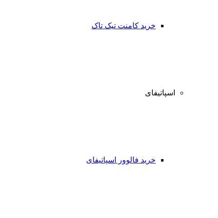
خرید کامنت تیک تاک
اسپاتیفای
خرید فالوور اسپاتیفای