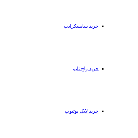
خرید سابسکرایب
خرید واچ تایم
خرید لایک یوتیوب