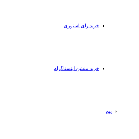
خرید رای استوری
خرید منشن اینستاگرام
پیج