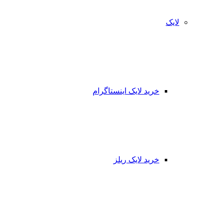
لایک
خرید لایک اینستاگرام
خرید لایک ریلز