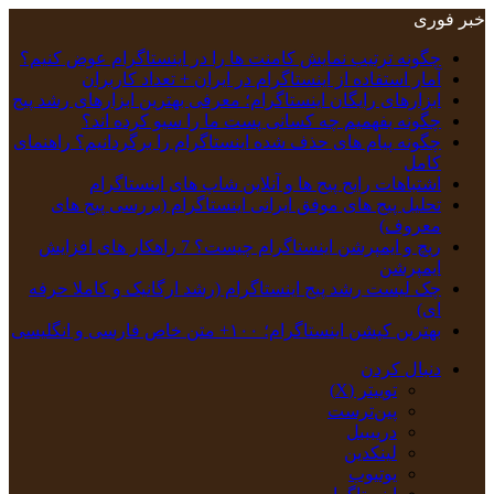
خبر فوری
چگونه ترتیب نمایش کامنت‌ ها را در اینستاگرام عوض کنیم؟
آمار استفاده از اینستاگرام در ایران + تعداد کاربران
ابزارهای رایگان اینستاگرام؛ معرفی بهترین ابزارهای رشد پیج
چگونه بفهمیم چه کسانی پست ما را سیو کرده اند؟
چگونه پیام‌ های حذف‌ شده اینستاگرام را برگردانیم؟ راهنمای
کامل
اشتباهات رایج پیج ها و آنلاین شاپ های اینستاگرام
تحلیل پیج‌ های موفق ایرانی اینستاگرام (بررسی پیج های
معروف)
ریچ و ایمپرشن اینستاگرام چیست؟ 7 راهکار های افزایش
ایمپرشن
چک‌ لیست رشد پیج اینستاگرام (رشد ارگانیک و کاملا حرفه
ای)
بهترین کپشن‌ اینستاگرام؛ ۱۰۰+ متن خاص فارسی و انگلیسی
دنبال کردن
توییتر (X)
‫پین‌ترست
دریبببل
لینکدین
یوتیوب