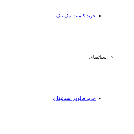
خرید کامنت تیک تاک
اسپاتیفای
خرید فالوور اسپاتیفای