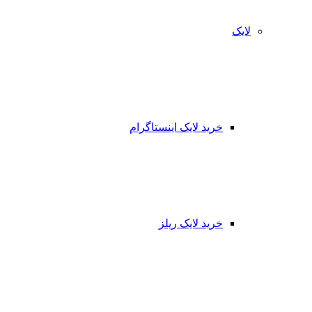
لایک
خرید لایک اینستاگرام
خرید لایک ریلز