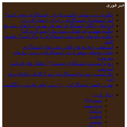
خبر فوری
چگونه ترتیب نمایش کامنت‌ ها را در اینستاگرام عوض کنیم؟
آمار استفاده از اینستاگرام در ایران + تعداد کاربران
ابزارهای رایگان اینستاگرام؛ معرفی بهترین ابزارهای رشد پیج
چگونه بفهمیم چه کسانی پست ما را سیو کرده اند؟
چگونه پیام‌ های حذف‌ شده اینستاگرام را برگردانیم؟ راهنمای
کامل
اشتباهات رایج پیج ها و آنلاین شاپ های اینستاگرام
تحلیل پیج‌ های موفق ایرانی اینستاگرام (بررسی پیج های
معروف)
ریچ و ایمپرشن اینستاگرام چیست؟ 7 راهکار های افزایش
ایمپرشن
چک‌ لیست رشد پیج اینستاگرام (رشد ارگانیک و کاملا حرفه
ای)
بهترین کپشن‌ اینستاگرام؛ ۱۰۰+ متن خاص فارسی و انگلیسی
دنبال کردن
توییتر (X)
‫پین‌ترست
دریبببل
لینکدین
یوتیوب