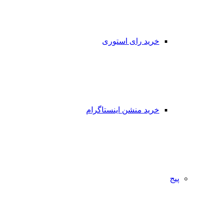
خرید رای استوری
خرید منشن اینستاگرام
پیج