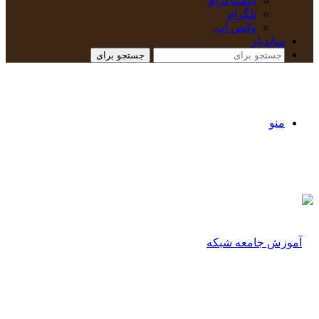
اینستاگرام
تلگرام
واتس آپ
سایدبار
جستجو برای
منو