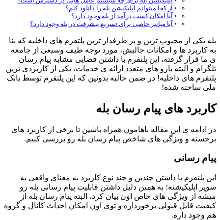
اپلیکیشن بله برای چه سیستم عامل هایی در دسترس است؟
از کجا میتوانم اپلیکیشن بله را دانلود کنم؟
آیا امکان کسب درآمد از بله وجود دارد؟
آیا میانبر خاصی برای تسریع پیشرفت در بله وجود دارد؟
بله یکی از محبوب ترین و پر طرفدار ترین پلتفرم های داخلیه که بنا
به کاربرد ها و امکانات جالبش، مورد توجه طیف وسیعی از جامعه
ی ما قرار گرفته، این پلتفرم با داشتن فضایی مشابه پیام رسان
تلگرام و البته بازو های متعدد ارائه ی خدمات، یکی از کاربردی ترین
پلتفرم های داخلیه! در ضمن جالبه بدونین که این پلتفرم توسط بانک
ملی ساخته شده!
کاربرد های پیام رسان بله
در ادامه ی این مقاله باهامون همراه باشین تا برخی از کاربرد های
برجسته و ویژگی های شاخص پیام رسان بله رو بررسی کنیم.
پیام رسانی
این پلتفرم با داشتن چندین و چند نوع کاربرد به معنای واقعی یه
سوپر اپلیکیشنه؛ به همین دلیل داشتن قابلیت پیام رسانی بله رو
میشه از ویژگی های خاص اون بیان کرد، البته پیام رسان بله از
کیفیت قابل قبولی برخورداره و توی اون امکان احداث کانال و گروه
هم وجود داره.