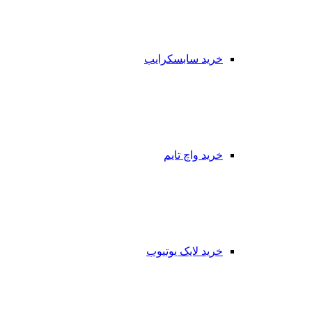
خرید سابسکرایب
خرید واچ تایم
خرید لایک یوتیوب