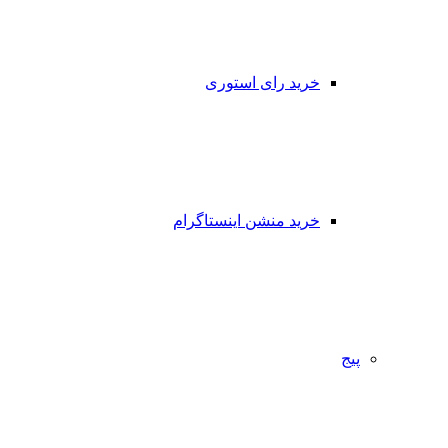
خرید رای استوری
خرید منشن اینستاگرام
پیج