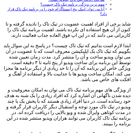
مهم ترین ویژگی برنامه تیک تاک چیست؟
آیا می توان لینک پیج اینستاگرام خود را در برنامه تیک تاک قرار
داد؟
شاید برخی از افراد اهمیت عضویت در تیک تاک را نادیده گرفته و تا
کنون از آن هیچ استفاده ای نکرده باشند. اهمیت برنامه تیک تاک را
کاربرانی می دانند که در این اپ فوق العاده جذاب فعالیت دارند.
ابتدا لازم است بدانیم که تیک تاک چیست؟ در پاسخ به این سوال باید
بگوییم که تیک تاک یک اپلیکیشن معروف است که با عضویت در آن
می توان ویدیو ساخت و آن را منتشر کرد. مدت زمان تعیین شده
توسط این برنامه برای ساخت ویدیو از پنج ثانیه تا ۳ دقیقه است.
ویژگی خاص این برنامه که آن را تا حد زیادی از دیگر برنامه ها مجزا
می کند، امکان ساخت ویدیو ها با جذابیت بالا و استفاده از آهنگ و
افکت های خاص می باشد.
از ویژگی های مهم برنامه تیک تاک می توان به امکان معروفیت و
دیده شدن ناگهانی آن اشاره کرد که افراد زیادی را یک شبه به هدف
خود رسانده است. در دنیا افراد زیادی هستند که با پخش یک یا چند
ویدیو در تیک تاک مورد توجه و استقبال دیگر کاربران قرار گرفته و
در مدت کوتاهی وایرال شده و ویو بالایی را دریافت کرده اند. در
برنامه تیک تاک کاربران می توانند هزاران ویدیو منتشر شده در این
برنامه را ببینند.