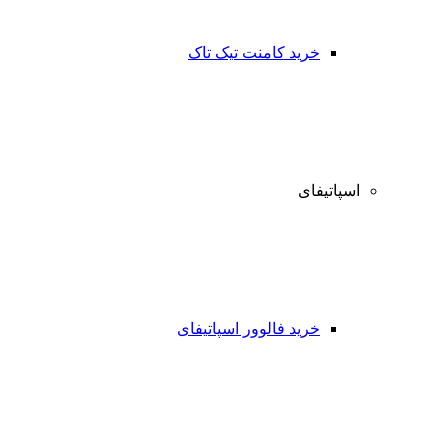
خرید کامنت تیک تاک
اسپاتیفای
خرید فالوور اسپاتیفای