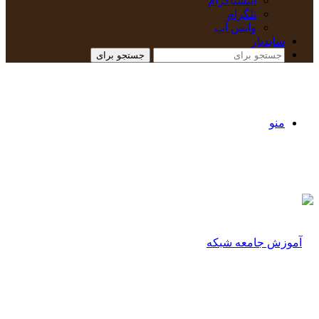
اینستاگرام
تلگرام
واتس آپ
سایدبار
جستجو برای
منو