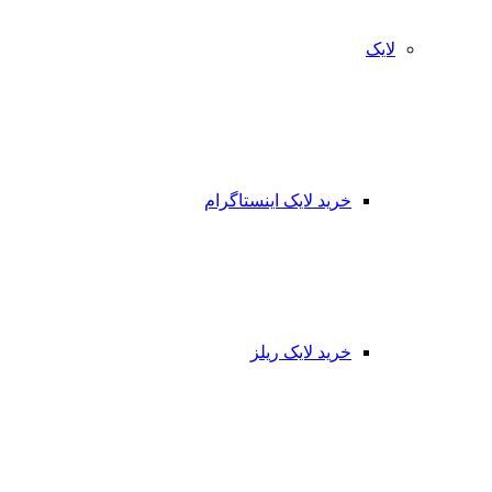
لایک
خرید لایک اینستاگرام
خرید لایک ریلز