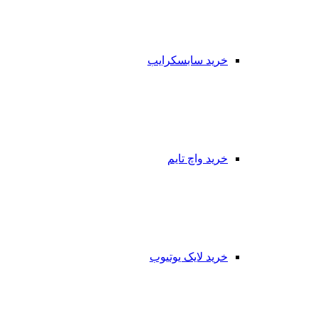
خرید سابسکرایب
خرید واچ تایم
خرید لایک یوتیوب