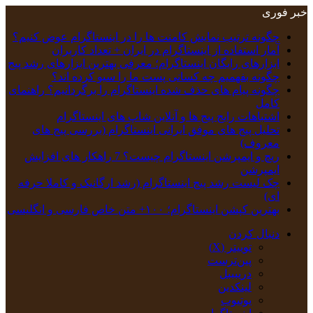
خبر فوری
چگونه ترتیب نمایش کامنت‌ ها را در اینستاگرام عوض کنیم؟
آمار استفاده از اینستاگرام در ایران + تعداد کاربران
ابزارهای رایگان اینستاگرام؛ معرفی بهترین ابزارهای رشد پیج
چگونه بفهمیم چه کسانی پست ما را سیو کرده اند؟
چگونه پیام‌ های حذف‌ شده اینستاگرام را برگردانیم؟ راهنمای
کامل
اشتباهات رایج پیج ها و آنلاین شاپ های اینستاگرام
تحلیل پیج‌ های موفق ایرانی اینستاگرام (بررسی پیج های
معروف)
ریچ و ایمپرشن اینستاگرام چیست؟ 7 راهکار های افزایش
ایمپرشن
چک‌ لیست رشد پیج اینستاگرام (رشد ارگانیک و کاملا حرفه
ای)
بهترین کپشن‌ اینستاگرام؛ ۱۰۰+ متن خاص فارسی و انگلیسی
دنبال کردن
توییتر (X)
‫پین‌ترست
دریبببل
لینکدین
یوتیوب