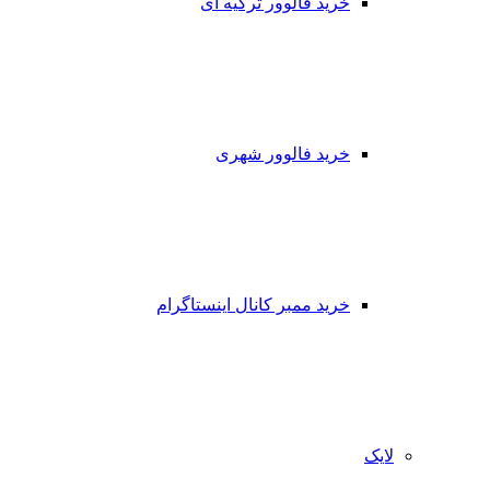
خرید فالوور ترکیه ای
خرید فالوور شهری
خرید ممبر کانال اینستاگرام
لایک