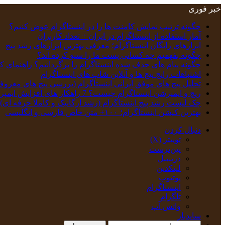
خبر فوری
چگونه ترتیب نمایش کامنت‌ ها را در اینستاگرام عوض کنیم؟
آمار استفاده از اینستاگرام در ایران + تعداد کاربران
ابزارهای رایگان اینستاگرام؛ معرفی بهترین ابزارهای رشد پیج
چگونه بفهمیم چه کسانی پست ما را سیو کرده اند؟
چگونه پیام‌ های حذف‌ شده اینستاگرام را برگردانیم؟ راهنمای ک
اشتباهات رایج پیج ها و آنلاین شاپ های اینستاگرام
تحلیل پیج‌ های موفق ایرانی اینستاگرام (بررسی پیج های معروف
ریچ و ایمپرشن اینستاگرام چیست؟ 7 راهکار های افزایش ایمپرشن
چک‌ لیست رشد پیج اینستاگرام (رشد ارگانیک و کاملا حرفه ای)
بهترین کپشن‌ اینستاگرام؛ ۱۰۰+ متن خاص فارسی و انگلیسی
دنبال کردن
توییتر (X)
‫پین‌ترست
دریبببل
لینکدین
یوتیوب
اینستاگرام
تلگرام
واتس آپ
سایدبار