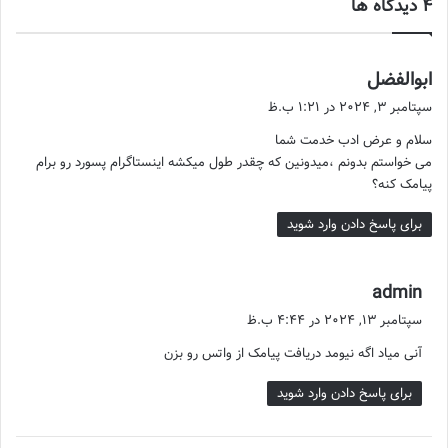
‫4 دیدگاه ها
ابوالفضل
گ
ف
سپتامبر 3, 2024 در 1:21 ب.ظ
ت
سلام و عرض ادب خدمت شما
:
می خواستم بدونم ،میدونین که چقدر طول میکشه اینستاگرام پسورد رو برام
پیامک کنه؟
برای پاسخ دادن وارد شوید
admin
گ
ف
سپتامبر 13, 2024 در 4:44 ب.ظ
ت
آنی میاد اگه نیومد دریافت پیامک از واتس رو بزن
:
برای پاسخ دادن وارد شوید