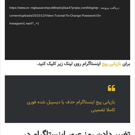
دریافت پرونده: https://www.xn--mgbaaanvhpcdt8npbvj3aa47pnpia.com/blog/wp-
content/uploads/2023/12/Video-Tutorial-To-Change-Password-On-
Instagram1.mp4?_=1
برای
بازیابی پیج
اینستاگرام روی لینک زیر کلیک کنید.
بازیابی پیج اینستاگرام حذف یا دیسیبل شده فوری
کاملا تضمینی
تغییر دادن رمز عبور اینستاگرام در