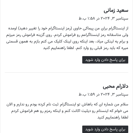
سعید زمانی
گ
ف
سپتامبر 3, 2024 در 1:58 ب.ظ
ت
از اینستاگرام برای من پیماکی حاوی (رمز اینستاگرام خود را تغییر دهید) اومده
:
ولی متاسفانه رمز اینستاگرامم رو فراموش کردم. روی گزینه فراموش رمز میزنم
و برام یه لینکی میاد، بعد اینکه روی لینک کلیک می کنم بازم به همون قسمتی
میره که باید رمز قبلی رو وارد کنم. لطفا راهنماییم کنید
برای پاسخ دادن وارد شوید
دلارام محبی
گ
ف
سپتامبر 3, 2024 در 1:59 ب.ظ
ت
سلام من شماره ای که باهاش تو اینستاگرام ثبت نام کرده بودم رو ندارم و الان
:
می خوام که اینستام رو دیلیت اکانت کنم و اینکه رمزم رو هم فراموش کردم
لطفا راهنماییم کنید
برای پاسخ دادن وارد شوید