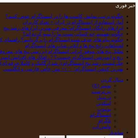
خبر فوری
چگونه ترتیب نمایش کامنت‌ ها را در اینستاگرام عوض کنیم؟
آمار استفاده از اینستاگرام در ایران + تعداد کاربران
ابزارهای رایگان اینستاگرام؛ معرفی بهترین ابزارهای رشد پیج
چگونه بفهمیم چه کسانی پست ما را سیو کرده اند؟
چگونه پیام‌ های حذف‌ شده اینستاگرام را برگردانیم؟ راهنمای ک
اشتباهات رایج پیج ها و آنلاین شاپ های اینستاگرام
تحلیل پیج‌ های موفق ایرانی اینستاگرام (بررسی پیج های معروف
ریچ و ایمپرشن اینستاگرام چیست؟ 7 راهکار های افزایش ایمپرشن
چک‌ لیست رشد پیج اینستاگرام (رشد ارگانیک و کاملا حرفه ای)
بهترین کپشن‌ اینستاگرام؛ ۱۰۰+ متن خاص فارسی و انگلیسی
دنبال کردن
توییتر (X)
‫پین‌ترست
دریبببل
لینکدین
یوتیوب
اینستاگرام
تلگرام
واتس آپ
سایدبار