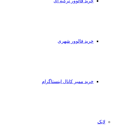
خرید فالوور ترکیه ای
خرید فالوور شهری
خرید ممبر کانال اینستاگرام
لایک