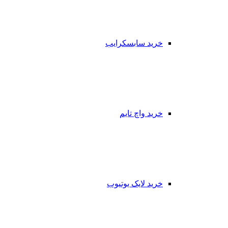
خرید سابسکرایب
خرید واچ تایم
خرید لایک یوتیوب