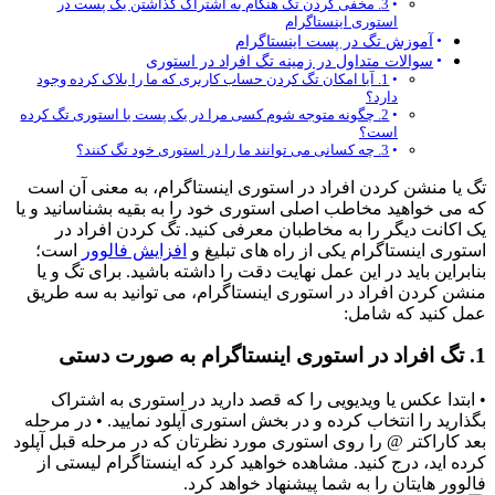
3. مخفی کردن تگ هنگام به اشتراک گذاشتن یک پست در
استوری اینستاگرام
آموزش تگ در پست اینستاگرام
سوالات متداول در زمینه تگ افراد در استوری
1. آیا امکان تگ کردن حساب کاربری که ما را بلاک کرده وجود
دارد؟
2. چگونه متوجه شوم کسی مرا در یک پست یا استوری تگ کرده
است؟
3. چه کسانی می توانند ما را در استوری خود تگ کنند؟
تگ یا منشن کردن افراد در استوری اینستاگرام، به معنی آن است
که می خواهید مخاطب اصلی استوری خود را به بقیه بشناسانید و یا
یک اکانت دیگر را به مخاطبان معرفی کنید. تگ کردن افراد در
استوری اینستاگرام یکی از راه های تبلیغ و
افزایش فالوور
است؛
بنابراین باید در این عمل نهایت دقت را داشته باشید. برای تگ و یا
منشن کردن افراد در استوری اینستاگرام، می توانید به سه طریق
عمل کنید که شامل:
1. تگ افراد در استوری اینستاگرام به صورت دستی
• ابتدا عکس یا ویدیویی را که قصد دارید در استوری به اشتراک
بگذارید را انتخاب کرده و در بخش استوری آپلود نمایید. • در مرحله
بعد کاراکتر @ را روی استوری مورد نظرتان که در مرحله قبل آپلود
کرده اید، درج کنید. مشاهده خواهید کرد که اینستاگرام لیستی از
فالوور هایتان را به شما پیشنهاد خواهد کرد.