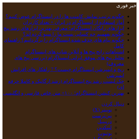
خبر فوری
چگونه ترتیب نمایش کامنت‌ ها را در اینستاگرام عوض کنیم؟
آمار استفاده از اینستاگرام در ایران + تعداد کاربران
ابزارهای رایگان اینستاگرام؛ معرفی بهترین ابزارهای رشد پیج
چگونه بفهمیم چه کسانی پست ما را سیو کرده اند؟
چگونه پیام‌ های حذف‌ شده اینستاگرام را برگردانیم؟ راهنمای
کامل
اشتباهات رایج پیج ها و آنلاین شاپ های اینستاگرام
تحلیل پیج‌ های موفق ایرانی اینستاگرام (بررسی پیج های
معروف)
ریچ و ایمپرشن اینستاگرام چیست؟ 7 راهکار های افزایش
ایمپرشن
چک‌ لیست رشد پیج اینستاگرام (رشد ارگانیک و کاملا حرفه
ای)
بهترین کپشن‌ اینستاگرام؛ ۱۰۰+ متن خاص فارسی و انگلیسی
دنبال کردن
توییتر (X)
‫پین‌ترست
دریبببل
لینکدین
یوتیوب