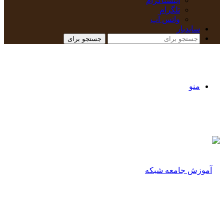
اینستاگرام
تلگرام
واتس آپ
سایدبار
جستجو برای
منو