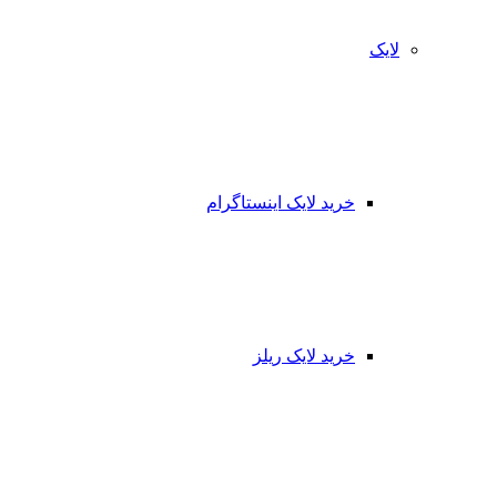
لایک
خرید لایک اینستاگرام
خرید لایک ریلز