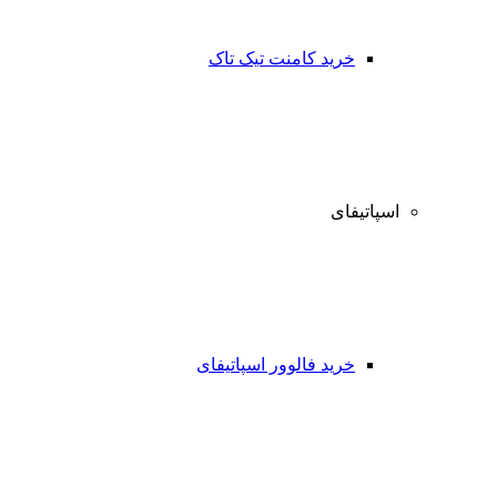
خرید کامنت تیک تاک
اسپاتیفای
خرید فالوور اسپاتیفای