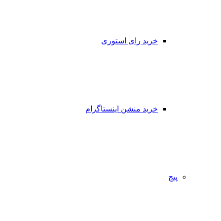
خرید رای استوری
خرید منشن اینستاگرام
پیج