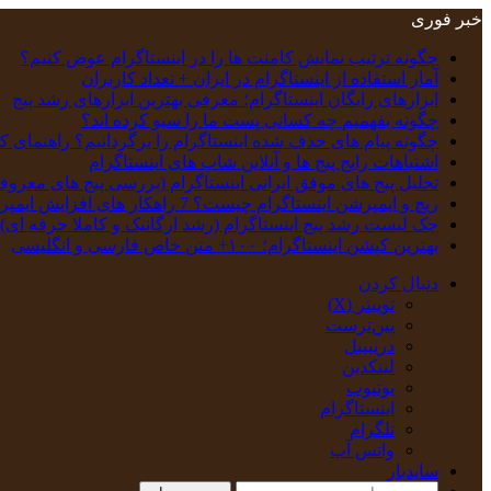
خبر فوری
چگونه ترتیب نمایش کامنت‌ ها را در اینستاگرام عوض کنیم؟
آمار استفاده از اینستاگرام در ایران + تعداد کاربران
ابزارهای رایگان اینستاگرام؛ معرفی بهترین ابزارهای رشد پیج
چگونه بفهمیم چه کسانی پست ما را سیو کرده اند؟
چگونه پیام‌ های حذف‌ شده اینستاگرام را برگردانیم؟ راهنمای ک
اشتباهات رایج پیج ها و آنلاین شاپ های اینستاگرام
تحلیل پیج‌ های موفق ایرانی اینستاگرام (بررسی پیج های معروف
ریچ و ایمپرشن اینستاگرام چیست؟ 7 راهکار های افزایش ایمپرشن
چک‌ لیست رشد پیج اینستاگرام (رشد ارگانیک و کاملا حرفه ای)
بهترین کپشن‌ اینستاگرام؛ ۱۰۰+ متن خاص فارسی و انگلیسی
دنبال کردن
توییتر (X)
‫پین‌ترست
دریبببل
لینکدین
یوتیوب
اینستاگرام
تلگرام
واتس آپ
سایدبار