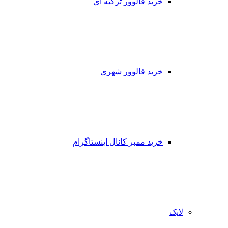
خرید فالوور ترکیه ای
خرید فالوور شهری
خرید ممبر کانال اینستاگرام
لایک