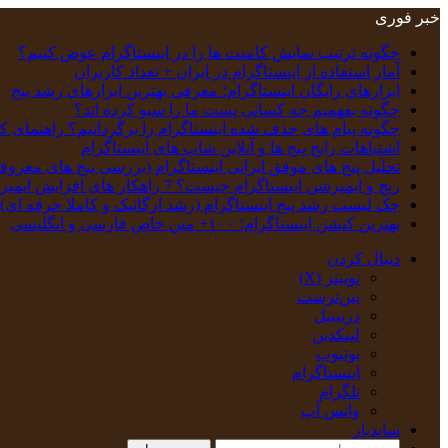
خبر فوری
چگونه ترتیب نمایش کامنت‌ ها را در اینستاگرام عوض کنیم؟
آمار استفاده از اینستاگرام در ایران + تعداد کاربران
ابزارهای رایگان اینستاگرام؛ معرفی بهترین ابزارهای رشد پیج
چگونه بفهمیم چه کسانی پست ما را سیو کرده اند؟
چگونه پیام‌ های حذف‌ شده اینستاگرام را برگردانیم؟ راهنمای ک
اشتباهات رایج پیج ها و آنلاین شاپ های اینستاگرام
تحلیل پیج‌ های موفق ایرانی اینستاگرام (بررسی پیج های معروف
ریچ و ایمپرشن اینستاگرام چیست؟ 7 راهکار های افزایش ایمپرشن
چک‌ لیست رشد پیج اینستاگرام (رشد ارگانیک و کاملا حرفه ای)
بهترین کپشن‌ اینستاگرام؛ ۱۰۰+ متن خاص فارسی و انگلیسی
دنبال کردن
توییتر (X)
‫پین‌ترست
دریبببل
لینکدین
یوتیوب
اینستاگرام
تلگرام
واتس آپ
سایدبار